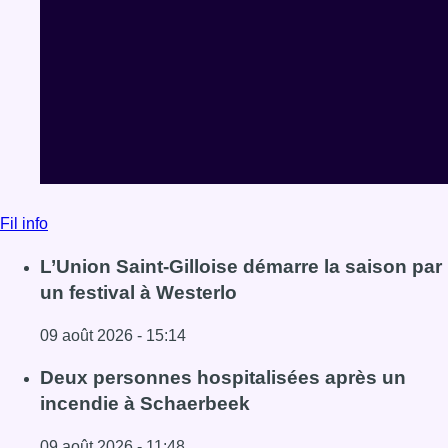
Fil info
L’Union Saint-Gilloise démarre la saison par
un festival à Westerlo
09 août 2026 - 15:14
Lire l'article L’Union Saint-Gilloise démarre la saison par 
Deux personnes hospitalisées après un
incendie à Schaerbeek
09 août 2026 - 11:48