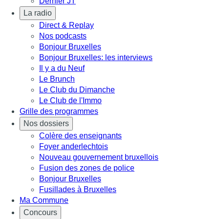
Dernier JT
La radio
Direct & Replay
Nos podcasts
Bonjour Bruxelles
Bonjour Bruxelles: les interviews
Il y a du Neuf
Le Brunch
Le Club du Dimanche
Le Club de l'Immo
Grille des programmes
Nos dossiers
Colère des enseignants
Foyer anderlechtois
Nouveau gouvernement bruxellois
Fusion des zones de police
Bonjour Bruxelles
Fusillades à Bruxelles
Ma Commune
Concours