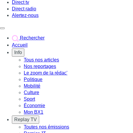
Direct tv
Direct radio
Alertez-nous
Déclencher le menu
Rechercher
Accueil
Info
Tous nos articles
Nos reportages
Le zoom de la rédac'
Politique
Mobilité
Culture
Sport
Économie
Mon BX1
Replay TV
Toutes nos émissions