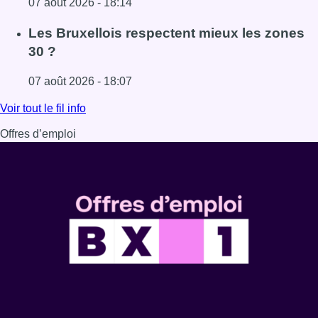
07 août 2026 - 18:14
Lire l'article Foire du Midi: les visiteurs au rendez-vous g
Les Bruxellois respectent mieux les zones
30 ?
07 août 2026 - 18:07
Lire l'article Les Bruxellois respectent mieux les zones 30
Voir tout le fil info
Offres d’emploi