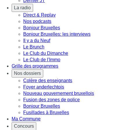
Dernier JT
La radio
Direct & Replay
Nos podcasts
Bonjour Bruxelles
Bonjour Bruxelles: les interviews
Il y a du Neuf
Le Brunch
Le Club du Dimanche
Le Club de l'Immo
Grille des programmes
Nos dossiers
Colère des enseignants
Foyer anderlechtois
Nouveau gouvernement bruxellois
Fusion des zones de police
Bonjour Bruxelles
Fusillades à Bruxelles
Ma Commune
Concours