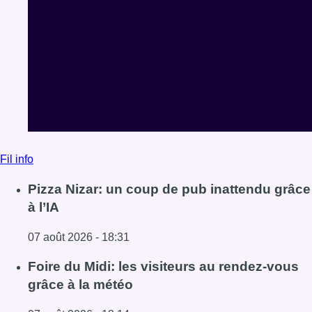
Fil info
Pizza Nizar: un coup de pub inattendu grâce
à l’IA
07 août 2026 - 18:31
Lire l'article Pizza Nizar: un coup de pub inattendu grâce à
Foire du Midi: les visiteurs au rendez-vous
grâce à la météo