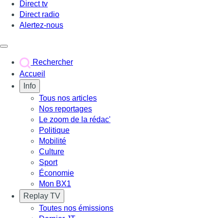
Direct tv
Direct radio
Alertez-nous
Déclencher le menu
Rechercher
Accueil
Info
Tous nos articles
Nos reportages
Le zoom de la rédac'
Politique
Mobilité
Culture
Sport
Économie
Mon BX1
Replay TV
Toutes nos émissions