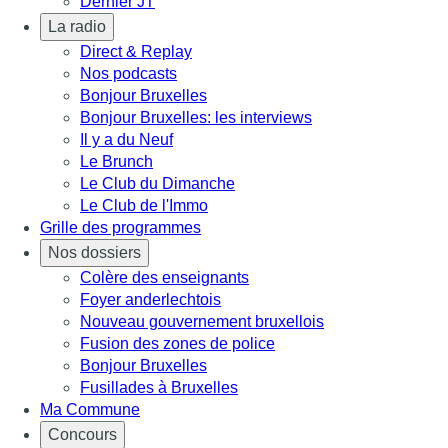
Dernier JT
La radio
Direct & Replay
Nos podcasts
Bonjour Bruxelles
Bonjour Bruxelles: les interviews
Il y a du Neuf
Le Brunch
Le Club du Dimanche
Le Club de l'Immo
Grille des programmes
Nos dossiers
Colère des enseignants
Foyer anderlechtois
Nouveau gouvernement bruxellois
Fusion des zones de police
Bonjour Bruxelles
Fusillades à Bruxelles
Ma Commune
Concours