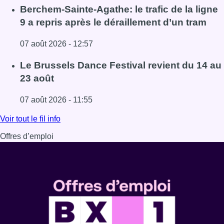
Lire l'article 1.000 places d’accueil menacées : les associ
Berchem-Sainte-Agathe: le trafic de la ligne
9 a repris après le déraillement d’un tram
07 août 2026 - 12:57
Lire l'article Berchem-Sainte-Agathe: le trafic de la ligne 
Le Brussels Dance Festival revient du 14 au
23 août
07 août 2026 - 11:55
Lire l'article Le Brussels Dance Festival revient du 14 au 
Voir tout le fil info
Offres d’emploi