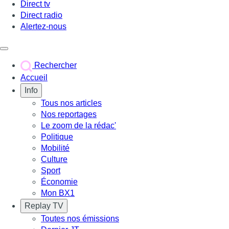
Direct tv
Direct radio
Alertez-nous
Déclencher le menu
Rechercher
Accueil
Info
Tous nos articles
Nos reportages
Le zoom de la rédac'
Politique
Mobilité
Culture
Sport
Économie
Mon BX1
Replay TV
Toutes nos émissions