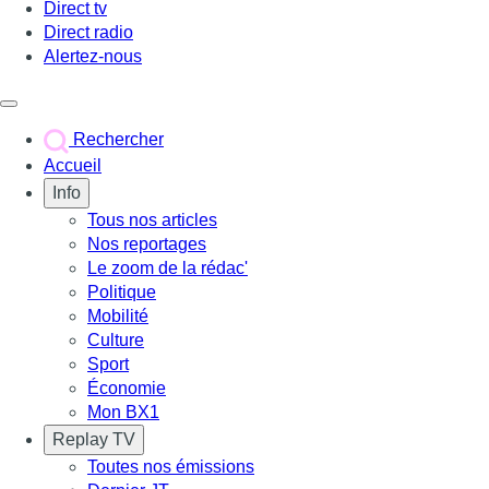
Direct tv
Direct radio
Alertez-nous
Déclencher le menu
Rechercher
Accueil
Info
Tous nos articles
Nos reportages
Le zoom de la rédac'
Politique
Mobilité
Culture
Sport
Économie
Mon BX1
Replay TV
Toutes nos émissions