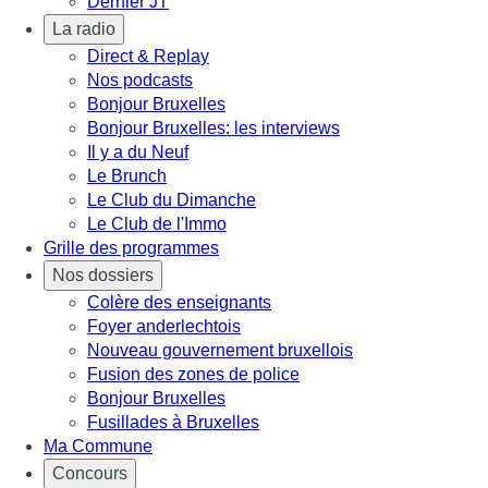
Dernier JT
La radio
Direct & Replay
Nos podcasts
Bonjour Bruxelles
Bonjour Bruxelles: les interviews
Il y a du Neuf
Le Brunch
Le Club du Dimanche
Le Club de l'Immo
Grille des programmes
Nos dossiers
Colère des enseignants
Foyer anderlechtois
Nouveau gouvernement bruxellois
Fusion des zones de police
Bonjour Bruxelles
Fusillades à Bruxelles
Ma Commune
Concours