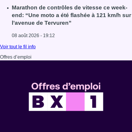
Lire l'article Au Moeraske, Bart Hanssens recense des ins
Marathon de contrôles de vitesse ce week-
end: “Une moto a été flashée à 121 km/h sur
l’avenue de Tervuren”
08 août 2026 - 19:12
Lire l'article Marathon de contrôles de vitesse ce week-e
Voir tout le fil info
Offres d’emploi