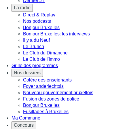
Dernier JT
La radio
Direct & Replay
Nos podcasts
Bonjour Bruxelles
Bonjour Bruxelles: les interviews
Il y a du Neuf
Le Brunch
Le Club du Dimanche
Le Club de l'Immo
Grille des programmes
Nos dossiers
Colère des enseignants
Foyer anderlechtois
Nouveau gouvernement bruxellois
Fusion des zones de police
Bonjour Bruxelles
Fusillades à Bruxelles
Ma Commune
Concours