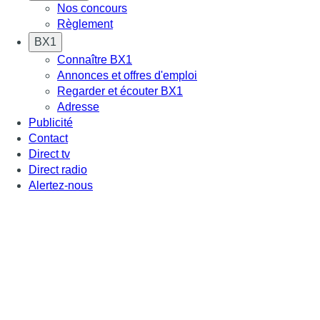
Nos concours
Règlement
BX1
Connaître BX1
Annonces et offres d'emploi
Regarder et écouter BX1
Adresse
Publicité
Contact
Direct tv
Direct radio
Alertez-nous