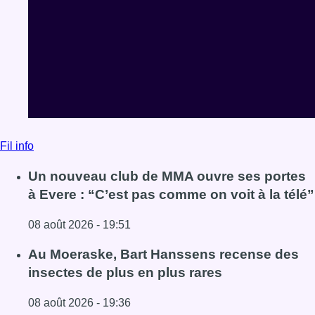
Fil info
Un nouveau club de MMA ouvre ses portes
à Evere : “C’est pas comme on voit à la télé”
08 août 2026 - 19:51
Lire l'article Un nouveau club de MMA ouvre ses portes à E
Au Moeraske, Bart Hanssens recense des
insectes de plus en plus rares
08 août 2026 - 19:36