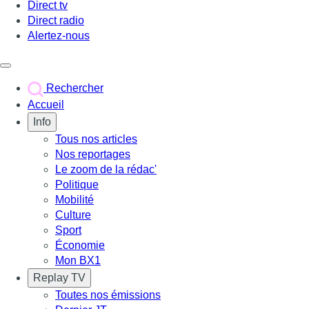
Direct tv
Direct radio
Alertez-nous
Déclencher le menu
Rechercher
Accueil
Info
Tous nos articles
Nos reportages
Le zoom de la rédac'
Politique
Mobilité
Culture
Sport
Économie
Mon BX1
Replay TV
Toutes nos émissions