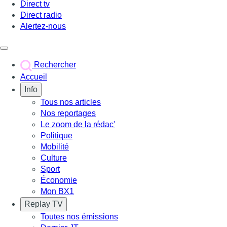
Direct tv
Direct radio
Alertez-nous
Déclencher le menu
Rechercher
Accueil
Info
Tous nos articles
Nos reportages
Le zoom de la rédac'
Politique
Mobilité
Culture
Sport
Économie
Mon BX1
Replay TV
Toutes nos émissions