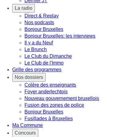
Dernier JT
La radio
Direct & Replay
Nos podcasts
Bonjour Bruxelles
Bonjour Bruxelles: les interviews
Il y a du Neuf
Le Brunch
Le Club du Dimanche
Le Club de l'Immo
Grille des programmes
Nos dossiers
Colère des enseignants
Foyer anderlechtois
Nouveau gouvernement bruxellois
Fusion des zones de police
Bonjour Bruxelles
Fusillades à Bruxelles
Ma Commune
Concours