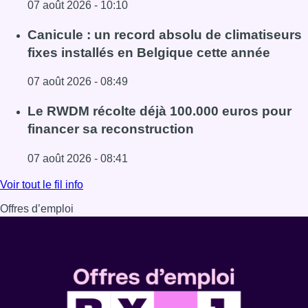
07 août 2026 - 10:10
Lire l'article Survol de Bruxelles: Berchem-Sainte-Agathe 
Canicule : un record absolu de climatiseurs
fixes installés en Belgique cette année
07 août 2026 - 08:49
Lire l'article Canicule : un record absolu de climatiseurs f
Le RWDM récolte déjà 100.000 euros pour
financer sa reconstruction
07 août 2026 - 08:41
Lire l'article Le RWDM récolte déjà 100.000 euros pour fi
Voir tout le fil info
Offres d’emploi