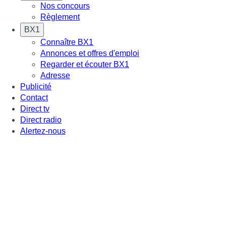
Nos concours
Règlement
BX1
Connaître BX1
Annonces et offres d'emploi
Regarder et écouter BX1
Adresse
Publicité
Contact
Direct tv
Direct radio
Alertez-nous