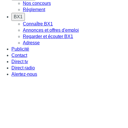
Nos concours
Règlement
BX1
Connaître BX1
Annonces et offres d'emploi
Regarder et écouter BX1
Adresse
Publicité
Contact
Direct tv
Direct radio
Alertez-nous