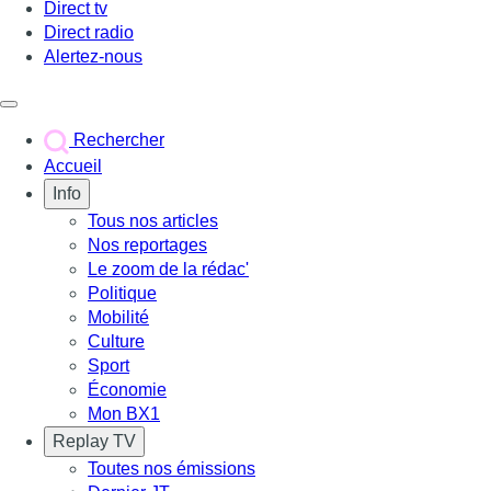
Direct tv
Direct radio
Alertez-nous
Déclencher le menu
Rechercher
Accueil
Info
Tous nos articles
Nos reportages
Le zoom de la rédac'
Politique
Mobilité
Culture
Sport
Économie
Mon BX1
Replay TV
Toutes nos émissions