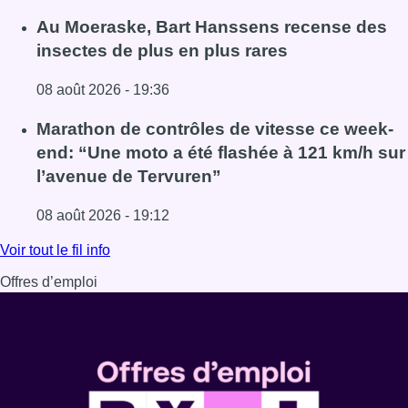
Lire l'article Un nouveau club de MMA ouvre ses portes à E
Au Moeraske, Bart Hanssens recense des
insectes de plus en plus rares
08 août 2026 - 19:36
Lire l'article Au Moeraske, Bart Hanssens recense des ins
Marathon de contrôles de vitesse ce week-
end: “Une moto a été flashée à 121 km/h sur
l’avenue de Tervuren”
08 août 2026 - 19:12
Lire l'article Marathon de contrôles de vitesse ce week-e
Voir tout le fil info
Offres d’emploi