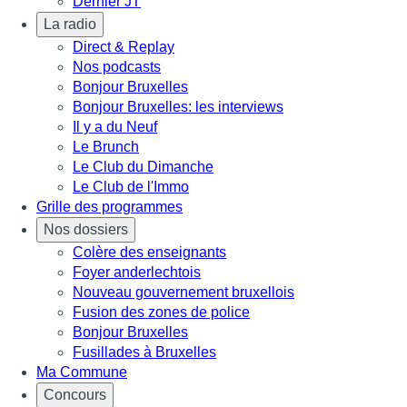
Dernier JT
La radio
Direct & Replay
Nos podcasts
Bonjour Bruxelles
Bonjour Bruxelles: les interviews
Il y a du Neuf
Le Brunch
Le Club du Dimanche
Le Club de l'Immo
Grille des programmes
Nos dossiers
Colère des enseignants
Foyer anderlechtois
Nouveau gouvernement bruxellois
Fusion des zones de police
Bonjour Bruxelles
Fusillades à Bruxelles
Ma Commune
Concours