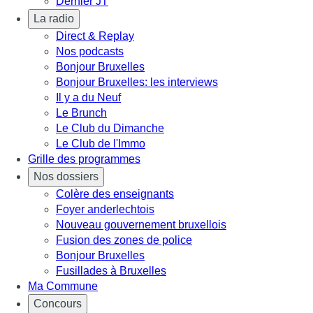
Dernier JT
La radio
Direct & Replay
Nos podcasts
Bonjour Bruxelles
Bonjour Bruxelles: les interviews
Il y a du Neuf
Le Brunch
Le Club du Dimanche
Le Club de l'Immo
Grille des programmes
Nos dossiers
Colère des enseignants
Foyer anderlechtois
Nouveau gouvernement bruxellois
Fusion des zones de police
Bonjour Bruxelles
Fusillades à Bruxelles
Ma Commune
Concours