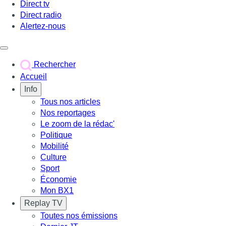
Direct tv
Direct radio
Alertez-nous
Déclencher le menu
Rechercher
Accueil
Info
Tous nos articles
Nos reportages
Le zoom de la rédac'
Politique
Mobilité
Culture
Sport
Économie
Mon BX1
Replay TV
Toutes nos émissions