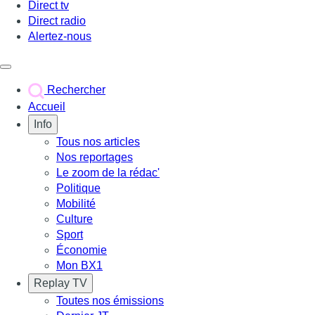
Direct tv
Direct radio
Alertez-nous
Déclencher le menu
Rechercher
Accueil
Info
Tous nos articles
Nos reportages
Le zoom de la rédac'
Politique
Mobilité
Culture
Sport
Économie
Mon BX1
Replay TV
Toutes nos émissions