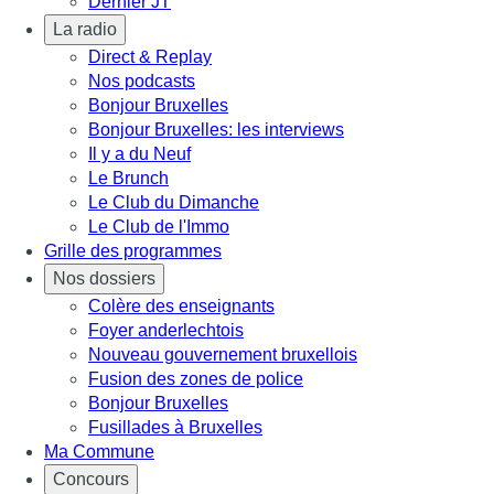
Dernier JT
La radio
Direct & Replay
Nos podcasts
Bonjour Bruxelles
Bonjour Bruxelles: les interviews
Il y a du Neuf
Le Brunch
Le Club du Dimanche
Le Club de l'Immo
Grille des programmes
Nos dossiers
Colère des enseignants
Foyer anderlechtois
Nouveau gouvernement bruxellois
Fusion des zones de police
Bonjour Bruxelles
Fusillades à Bruxelles
Ma Commune
Concours