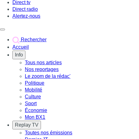
Direct tv
Direct radio
Alertez-nous
Déclencher le menu
Rechercher
Accueil
Info
Tous nos articles
Nos reportages
Le zoom de la rédac'
Politique
Mobilité
Culture
Sport
Économie
Mon BX1
Replay TV
Toutes nos émissions