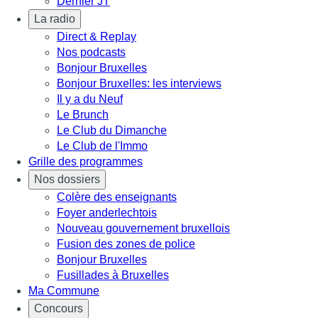
Dernier JT
La radio
Direct & Replay
Nos podcasts
Bonjour Bruxelles
Bonjour Bruxelles: les interviews
Il y a du Neuf
Le Brunch
Le Club du Dimanche
Le Club de l'Immo
Grille des programmes
Nos dossiers
Colère des enseignants
Foyer anderlechtois
Nouveau gouvernement bruxellois
Fusion des zones de police
Bonjour Bruxelles
Fusillades à Bruxelles
Ma Commune
Concours