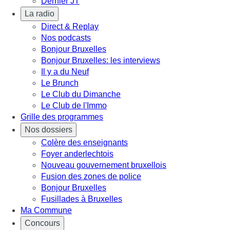
Dernier JT
La radio
Direct & Replay
Nos podcasts
Bonjour Bruxelles
Bonjour Bruxelles: les interviews
Il y a du Neuf
Le Brunch
Le Club du Dimanche
Le Club de l'Immo
Grille des programmes
Nos dossiers
Colère des enseignants
Foyer anderlechtois
Nouveau gouvernement bruxellois
Fusion des zones de police
Bonjour Bruxelles
Fusillades à Bruxelles
Ma Commune
Concours