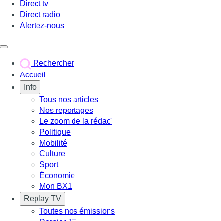
Direct tv
Direct radio
Alertez-nous
Déclencher le menu
Rechercher
Accueil
Info
Tous nos articles
Nos reportages
Le zoom de la rédac'
Politique
Mobilité
Culture
Sport
Économie
Mon BX1
Replay TV
Toutes nos émissions