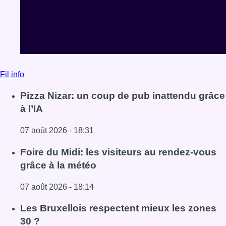
Fil info
Pizza Nizar: un coup de pub inattendu grâce
à l’IA
07 août 2026 - 18:31
Lire l'article Pizza Nizar: un coup de pub inattendu grâce à
Foire du Midi: les visiteurs au rendez-vous
grâce à la météo
07 août 2026 - 18:14
Lire l'article Foire du Midi: les visiteurs au rendez-vous g
Les Bruxellois respectent mieux les zones
30 ?