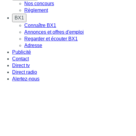
Nos concours
Règlement
BX1
Connaître BX1
Annonces et offres d'emploi
Regarder et écouter BX1
Adresse
Publicité
Contact
Direct tv
Direct radio
Alertez-nous