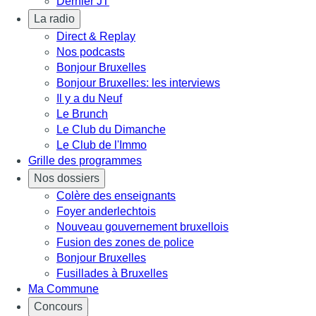
Dernier JT
La radio
Direct & Replay
Nos podcasts
Bonjour Bruxelles
Bonjour Bruxelles: les interviews
Il y a du Neuf
Le Brunch
Le Club du Dimanche
Le Club de l'Immo
Grille des programmes
Nos dossiers
Colère des enseignants
Foyer anderlechtois
Nouveau gouvernement bruxellois
Fusion des zones de police
Bonjour Bruxelles
Fusillades à Bruxelles
Ma Commune
Concours