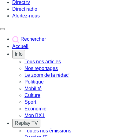
Direct tv
Direct radio
Alertez-nous
Déclencher le menu
Rechercher
Accueil
Info
Tous nos articles
Nos reportages
Le zoom de la rédac'
Politique
Mobilité
Culture
Sport
Économie
Mon BX1
Replay TV
Toutes nos émissions