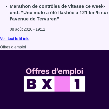
Lire l'article Au Moeraske, Bart Hanssens recense des ins
Marathon de contrôles de vitesse ce week-
end: “Une moto a été flashée à 121 km/h sur
l’avenue de Tervuren”
08 août 2026 - 19:12
Lire l'article Marathon de contrôles de vitesse ce week-e
Voir tout le fil info
Offres d’emploi