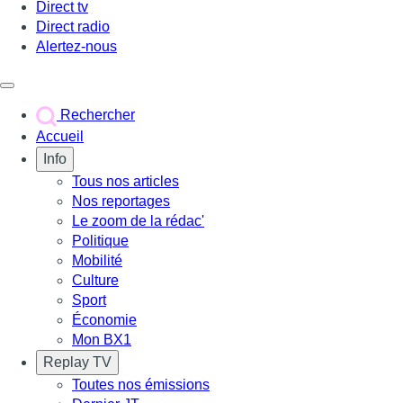
Direct tv
Direct radio
Alertez-nous
Déclencher le menu
Rechercher
Accueil
Info
Tous nos articles
Nos reportages
Le zoom de la rédac'
Politique
Mobilité
Culture
Sport
Économie
Mon BX1
Replay TV
Toutes nos émissions