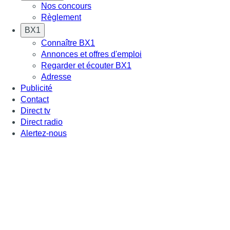
Nos concours
Règlement
BX1
Connaître BX1
Annonces et offres d'emploi
Regarder et écouter BX1
Adresse
Publicité
Contact
Direct tv
Direct radio
Alertez-nous