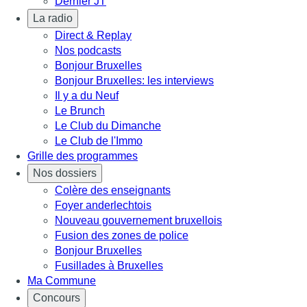
Dernier JT
La radio
Direct & Replay
Nos podcasts
Bonjour Bruxelles
Bonjour Bruxelles: les interviews
Il y a du Neuf
Le Brunch
Le Club du Dimanche
Le Club de l'Immo
Grille des programmes
Nos dossiers
Colère des enseignants
Foyer anderlechtois
Nouveau gouvernement bruxellois
Fusion des zones de police
Bonjour Bruxelles
Fusillades à Bruxelles
Ma Commune
Concours