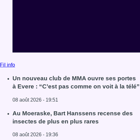
Fil info
Un nouveau club de MMA ouvre ses portes
à Evere : “C’est pas comme on voit à la télé”
08 août 2026 - 19:51
Lire l'article Un nouveau club de MMA ouvre ses portes à E
Au Moeraske, Bart Hanssens recense des
insectes de plus en plus rares
08 août 2026 - 19:36