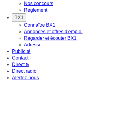
Nos concours
Règlement
BX1
Connaître BX1
Annonces et offres d'emploi
Regarder et écouter BX1
Adresse
Publicité
Contact
Direct tv
Direct radio
Alertez-nous