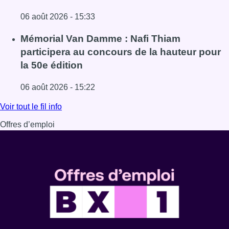
06 août 2026 - 15:33
Lire l'article De faux billets pour “L’Odyssée” en IMAX cir
Mémorial Van Damme : Nafi Thiam
participera au concours de la hauteur pour
la 50e édition
06 août 2026 - 15:22
Lire l'article Mémorial Van Damme : Nafi Thiam participer
Voir tout le fil info
Offres d’emploi