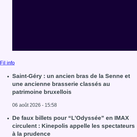
Fil info
Saint-Géry : un ancien bras de la Senne et
une ancienne brasserie classés au
patrimoine bruxellois
06 août 2026 - 15:58
Lire l'article Saint-Géry : un ancien bras de la Senne et 
De faux billets pour “L’Odyssée” en IMAX
circulent : Kinepolis appelle les spectateurs
à la prudence