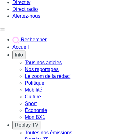
Direct tv
Direct radio
Alertez-nous
Déclencher le menu
Rechercher
Accueil
Info
Tous nos articles
Nos reportages
Le zoom de la rédac'
Politique
Mobilité
Culture
Sport
Économie
Mon BX1
Replay TV
Toutes nos émissions