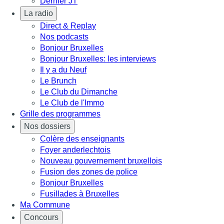
Dernier JT
La radio
Direct & Replay
Nos podcasts
Bonjour Bruxelles
Bonjour Bruxelles: les interviews
Il y a du Neuf
Le Brunch
Le Club du Dimanche
Le Club de l'Immo
Grille des programmes
Nos dossiers
Colère des enseignants
Foyer anderlechtois
Nouveau gouvernement bruxellois
Fusion des zones de police
Bonjour Bruxelles
Fusillades à Bruxelles
Ma Commune
Concours