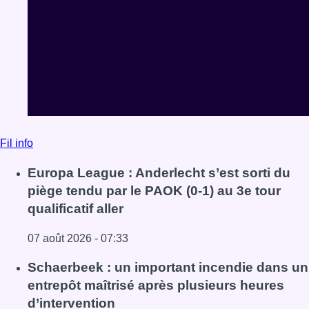
Fil info
Europa League : Anderlecht s’est sorti du
piège tendu par le PAOK (0-1) au 3e tour
qualificatif aller
07 août 2026 - 07:33
Lire l'article Europa League : Anderlecht s’est sorti du piè
Schaerbeek : un important incendie dans un
entrepôt maîtrisé après plusieurs heures
d’intervention