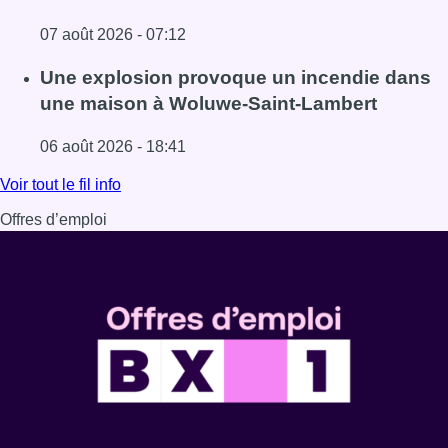
07 août 2026 - 07:12
Lire l'article Schaerbeek : un important incendie dans un 
Une explosion provoque un incendie dans
une maison à Woluwe-Saint-Lambert
06 août 2026 - 18:41
Lire l'article Une explosion provoque un incendie dans 
Voir tout le fil info
Offres d’emploi