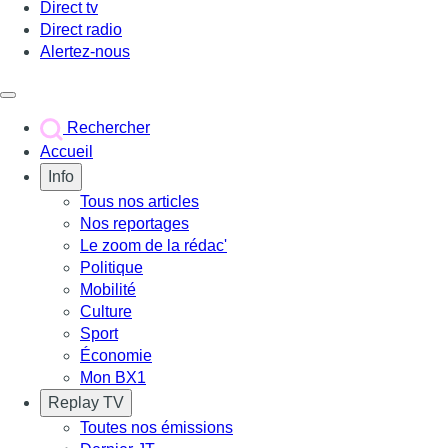
Direct tv
Direct radio
Alertez-nous
Déclencher le menu
Rechercher
Accueil
Info
Tous nos articles
Nos reportages
Le zoom de la rédac'
Politique
Mobilité
Culture
Sport
Économie
Mon BX1
Replay TV
Toutes nos émissions