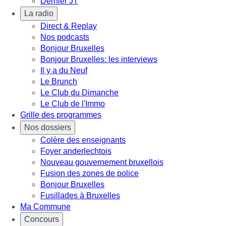
Dernier JT
La radio
Direct & Replay
Nos podcasts
Bonjour Bruxelles
Bonjour Bruxelles: les interviews
Il y a du Neuf
Le Brunch
Le Club du Dimanche
Le Club de l'Immo
Grille des programmes
Nos dossiers
Colère des enseignants
Foyer anderlechtois
Nouveau gouvernement bruxellois
Fusion des zones de police
Bonjour Bruxelles
Fusillades à Bruxelles
Ma Commune
Concours