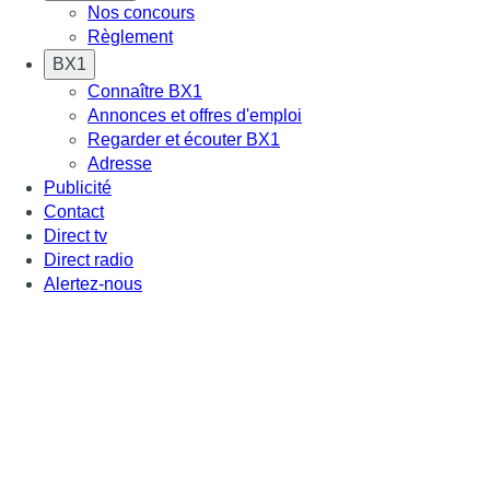
Nos concours
Règlement
BX1
Connaître BX1
Annonces et offres d'emploi
Regarder et écouter BX1
Adresse
Publicité
Contact
Direct tv
Direct radio
Alertez-nous