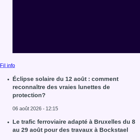
Fil info
Éclipse solaire du 12 août : comment
reconnaître des vraies lunettes de
protection?
06 août 2026 - 12:15
Lire l'article Éclipse solaire du 12 août : comment reconna
Le trafic ferroviaire adapté à Bruxelles du 8
au 29 août pour des travaux à Bockstael