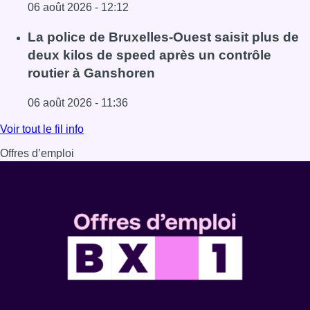
06 août 2026 - 12:12
Lire l'article Le trafic ferroviaire adapté à Bruxelles du 8
La police de Bruxelles-Ouest saisit plus de
deux kilos de speed après un contrôle
routier à Ganshoren
06 août 2026 - 11:36
Lire l'article La police de Bruxelles-Ouest saisit plus de
Voir tout le fil info
Offres d’emploi