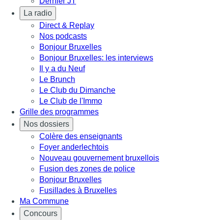
Dernier JT
La radio
Direct & Replay
Nos podcasts
Bonjour Bruxelles
Bonjour Bruxelles: les interviews
Il y a du Neuf
Le Brunch
Le Club du Dimanche
Le Club de l'Immo
Grille des programmes
Nos dossiers
Colère des enseignants
Foyer anderlechtois
Nouveau gouvernement bruxellois
Fusion des zones de police
Bonjour Bruxelles
Fusillades à Bruxelles
Ma Commune
Concours