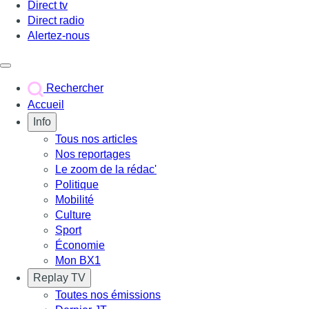
Direct tv
Direct radio
Alertez-nous
Déclencher le menu
Rechercher
Accueil
Info
Tous nos articles
Nos reportages
Le zoom de la rédac'
Politique
Mobilité
Culture
Sport
Économie
Mon BX1
Replay TV
Toutes nos émissions