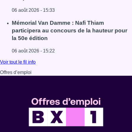
06 août 2026 - 15:33
Lire l'article De faux billets pour “L’Odyssée” en IMAX cir
Mémorial Van Damme : Nafi Thiam
participera au concours de la hauteur pour
la 50e édition
06 août 2026 - 15:22
Lire l'article Mémorial Van Damme : Nafi Thiam participer
Voir tout le fil info
Offres d’emploi