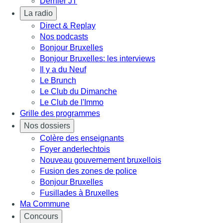
Dernier JT
La radio
Direct & Replay
Nos podcasts
Bonjour Bruxelles
Bonjour Bruxelles: les interviews
Il y a du Neuf
Le Brunch
Le Club du Dimanche
Le Club de l'Immo
Grille des programmes
Nos dossiers
Colère des enseignants
Foyer anderlechtois
Nouveau gouvernement bruxellois
Fusion des zones de police
Bonjour Bruxelles
Fusillades à Bruxelles
Ma Commune
Concours