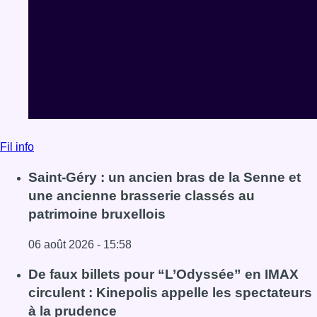
Fil info
Saint-Géry : un ancien bras de la Senne et
une ancienne brasserie classés au
patrimoine bruxellois
06 août 2026 - 15:58
Lire l'article Saint-Géry : un ancien bras de la Senne et 
De faux billets pour “L’Odyssée” en IMAX
circulent : Kinepolis appelle les spectateurs
à la prudence