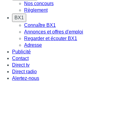
Nos concours
Règlement
BX1
Connaître BX1
Annonces et offres d'emploi
Regarder et écouter BX1
Adresse
Publicité
Contact
Direct tv
Direct radio
Alertez-nous