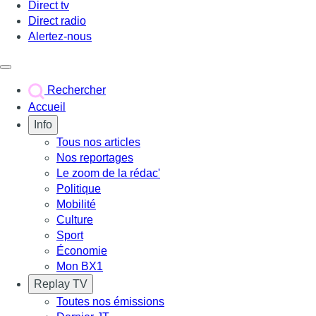
Direct tv
Direct radio
Alertez-nous
Déclencher le menu
Rechercher
Accueil
Info
Tous nos articles
Nos reportages
Le zoom de la rédac'
Politique
Mobilité
Culture
Sport
Économie
Mon BX1
Replay TV
Toutes nos émissions