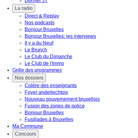
Dernier JT
La radio
Direct & Replay
Nos podcasts
Bonjour Bruxelles
Bonjour Bruxelles: les interviews
Il y a du Neuf
Le Brunch
Le Club du Dimanche
Le Club de l'Immo
Grille des programmes
Nos dossiers
Colère des enseignants
Foyer anderlechtois
Nouveau gouvernement bruxellois
Fusion des zones de police
Bonjour Bruxelles
Fusillades à Bruxelles
Ma Commune
Concours