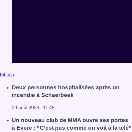
Fil info
Deux personnes hospitalisées après un
incendie à Schaerbeek
09 août 2026 - 11:48
Lire l'article Deux personnes hospitalisées après un inc
Un nouveau club de MMA ouvre ses portes
à Evere : “C’est pas comme on voit à la télé”