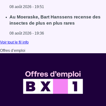
08 août 2026 - 19:51
Lire l'article Un nouveau club de MMA ouvre ses portes à E
Au Moeraske, Bart Hanssens recense des
insectes de plus en plus rares
08 août 2026 - 19:36
Lire l'article Au Moeraske, Bart Hanssens recense des ins
Voir tout le fil info
Offres d’emploi