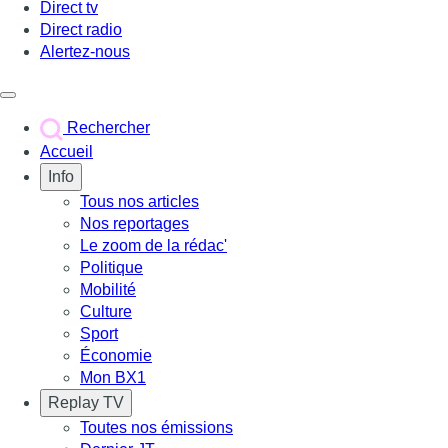
Direct tv
Direct radio
Alertez-nous
Déclencher le menu
Rechercher
Accueil
Info
Tous nos articles
Nos reportages
Le zoom de la rédac'
Politique
Mobilité
Culture
Sport
Économie
Mon BX1
Replay TV
Toutes nos émissions