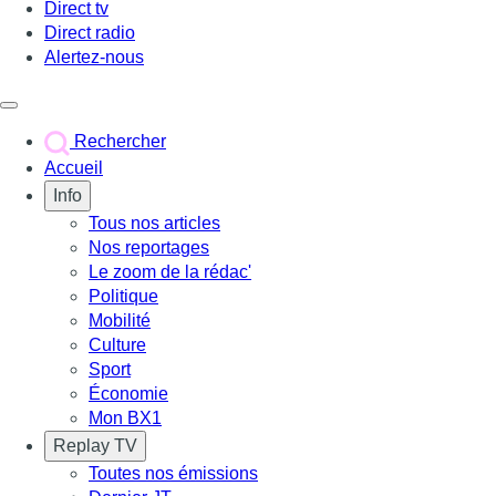
Direct tv
Direct radio
Alertez-nous
Déclencher le menu
Rechercher
Accueil
Info
Tous nos articles
Nos reportages
Le zoom de la rédac'
Politique
Mobilité
Culture
Sport
Économie
Mon BX1
Replay TV
Toutes nos émissions