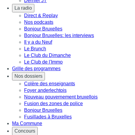
Dernier JT
La radio
Direct & Replay
Nos podcasts
Bonjour Bruxelles
Bonjour Bruxelles: les interviews
Il y a du Neuf
Le Brunch
Le Club du Dimanche
Le Club de l'Immo
Grille des programmes
Nos dossiers
Colère des enseignants
Foyer anderlechtois
Nouveau gouvernement bruxellois
Fusion des zones de police
Bonjour Bruxelles
Fusillades à Bruxelles
Ma Commune
Concours