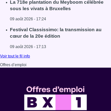
Lire l'article Au Meyboom, l’hommage aux Compagnons de
La 718e plantation du Meyboom célébrée
sous les vivats à Bruxelles
09 août 2026 - 17:24
Lire l'article La 718e plantation du Meyboom célébrée sous
Festival Classissimo: la transmission au
cœur de la 20e édition
09 août 2026 - 17:13
Lire l'article Festival Classissimo: la transmission au cœu
Voir tout le fil info
Offres d’emploi