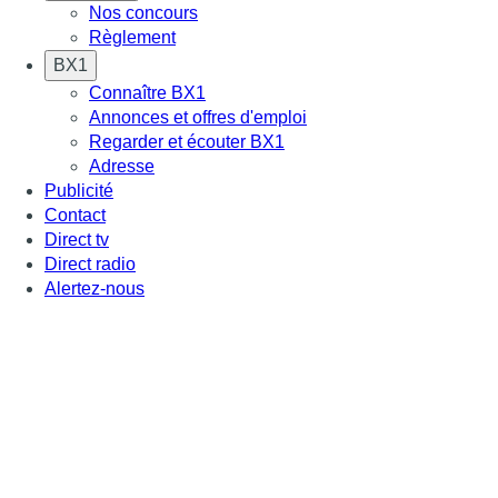
Nos concours
Règlement
BX1
Connaître BX1
Annonces et offres d'emploi
Regarder et écouter BX1
Adresse
Publicité
Contact
Direct tv
Direct radio
Alertez-nous