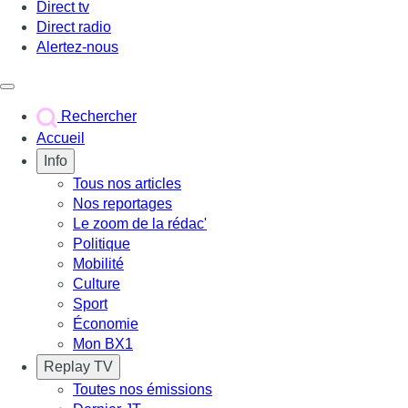
Direct tv
Direct radio
Alertez-nous
Déclencher le menu
Rechercher
Accueil
Info
Tous nos articles
Nos reportages
Le zoom de la rédac'
Politique
Mobilité
Culture
Sport
Économie
Mon BX1
Replay TV
Toutes nos émissions