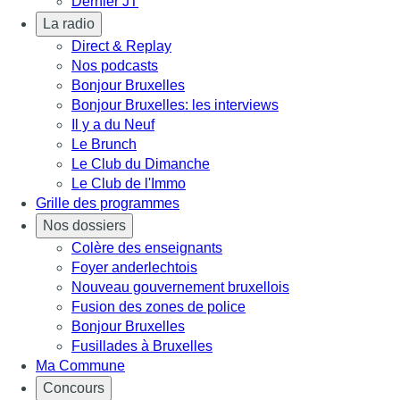
Dernier JT
La radio
Direct & Replay
Nos podcasts
Bonjour Bruxelles
Bonjour Bruxelles: les interviews
Il y a du Neuf
Le Brunch
Le Club du Dimanche
Le Club de l'Immo
Grille des programmes
Nos dossiers
Colère des enseignants
Foyer anderlechtois
Nouveau gouvernement bruxellois
Fusion des zones de police
Bonjour Bruxelles
Fusillades à Bruxelles
Ma Commune
Concours