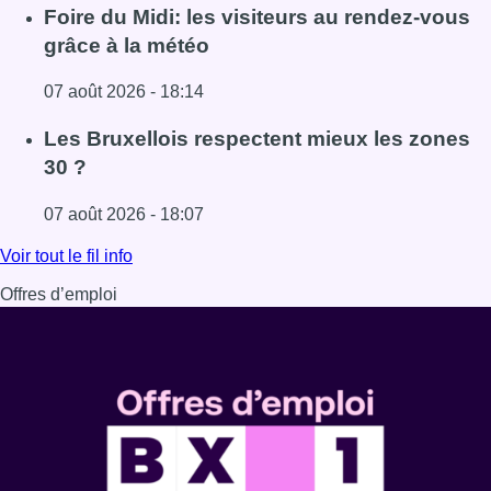
Lire l'article Pizza Nizar: un coup de pub inattendu grâce à
Foire du Midi: les visiteurs au rendez-vous
grâce à la météo
07 août 2026 - 18:14
Lire l'article Foire du Midi: les visiteurs au rendez-vous g
Les Bruxellois respectent mieux les zones
30 ?
07 août 2026 - 18:07
Lire l'article Les Bruxellois respectent mieux les zones 30
Voir tout le fil info
Offres d’emploi