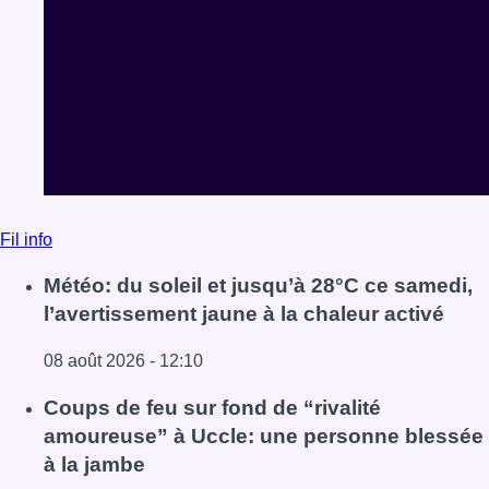
Fil info
Météo: du soleil et jusqu’à 28°C ce samedi,
l’avertissement jaune à la chaleur activé
08 août 2026 - 12:10
Lire l'article Météo: du soleil et jusqu’à 28°C ce samedi, l
Coups de feu sur fond de “rivalité
amoureuse” à Uccle: une personne blessée
à la jambe