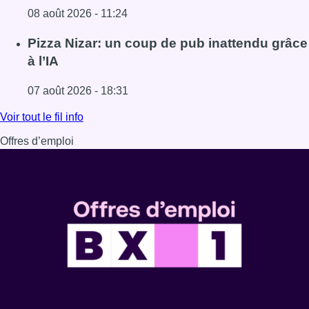
08 août 2026 - 11:24
Lire l'article Coups de feu sur fond de “rivalité amoureus
Pizza Nizar: un coup de pub inattendu grâce
à l’IA
07 août 2026 - 18:31
Lire l'article Pizza Nizar: un coup de pub inattendu grâce à
Voir tout le fil info
Offres d’emploi