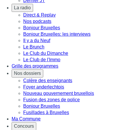
Dernier JT
La radio
Direct & Replay
Nos podcasts
Bonjour Bruxelles
Bonjour Bruxelles: les interviews
Il y a du Neuf
Le Brunch
Le Club du Dimanche
Le Club de l'Immo
Grille des programmes
Nos dossiers
Colère des enseignants
Foyer anderlechtois
Nouveau gouvernement bruxellois
Fusion des zones de police
Bonjour Bruxelles
Fusillades à Bruxelles
Ma Commune
Concours