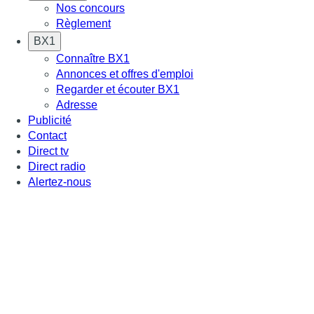
Nos concours
Règlement
BX1
Connaître BX1
Annonces et offres d'emploi
Regarder et écouter BX1
Adresse
Publicité
Contact
Direct tv
Direct radio
Alertez-nous