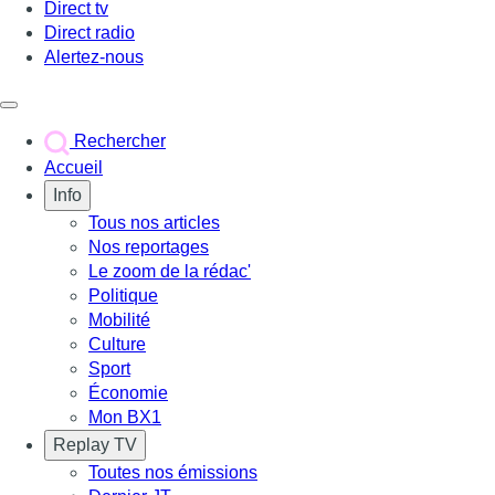
Direct tv
Direct radio
Alertez-nous
Déclencher le menu
Rechercher
Accueil
Info
Tous nos articles
Nos reportages
Le zoom de la rédac'
Politique
Mobilité
Culture
Sport
Économie
Mon BX1
Replay TV
Toutes nos émissions