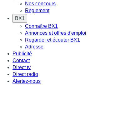
Nos concours
Règlement
BX1
Connaître BX1
Annonces et offres d'emploi
Regarder et écouter BX1
Adresse
Publicité
Contact
Direct tv
Direct radio
Alertez-nous