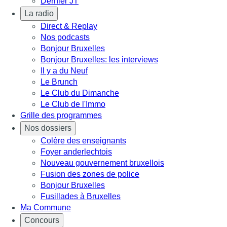
Dernier JT
La radio
Direct & Replay
Nos podcasts
Bonjour Bruxelles
Bonjour Bruxelles: les interviews
Il y a du Neuf
Le Brunch
Le Club du Dimanche
Le Club de l'Immo
Grille des programmes
Nos dossiers
Colère des enseignants
Foyer anderlechtois
Nouveau gouvernement bruxellois
Fusion des zones de police
Bonjour Bruxelles
Fusillades à Bruxelles
Ma Commune
Concours