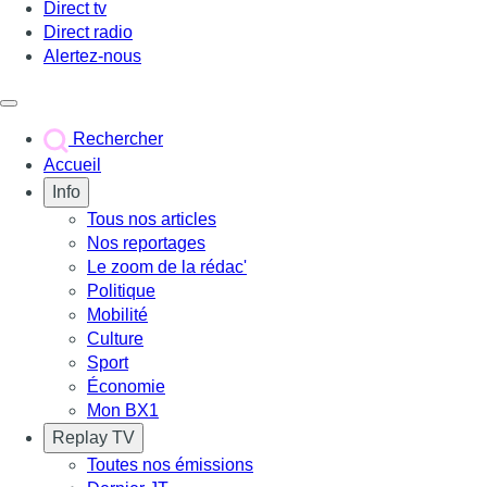
Direct tv
Direct radio
Alertez-nous
Déclencher le menu
Rechercher
Accueil
Info
Tous nos articles
Nos reportages
Le zoom de la rédac'
Politique
Mobilité
Culture
Sport
Économie
Mon BX1
Replay TV
Toutes nos émissions