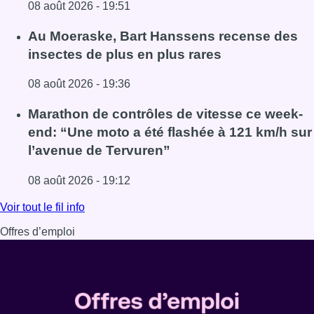
08 août 2026 - 19:51
Lire l'article Un nouveau club de MMA ouvre ses portes à E
Au Moeraske, Bart Hanssens recense des
insectes de plus en plus rares
08 août 2026 - 19:36
Lire l'article Au Moeraske, Bart Hanssens recense des ins
Marathon de contrôles de vitesse ce week-
end: “Une moto a été flashée à 121 km/h sur
l’avenue de Tervuren”
08 août 2026 - 19:12
Lire l'article Marathon de contrôles de vitesse ce week-e
Voir tout le fil info
Offres d’emploi