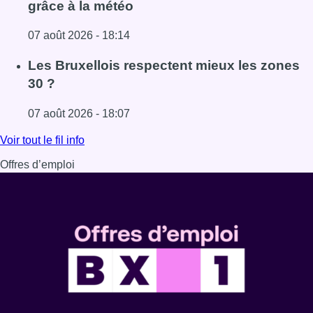
grâce à la météo
07 août 2026 - 18:14
Lire l'article Foire du Midi: les visiteurs au rendez-vous g
Les Bruxellois respectent mieux les zones
30 ?
07 août 2026 - 18:07
Lire l'article Les Bruxellois respectent mieux les zones 30
Voir tout le fil info
Offres d’emploi