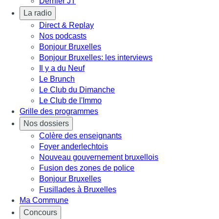
Dernier JT
La radio
Direct & Replay
Nos podcasts
Bonjour Bruxelles
Bonjour Bruxelles: les interviews
Il y a du Neuf
Le Brunch
Le Club du Dimanche
Le Club de l'Immo
Grille des programmes
Nos dossiers
Colère des enseignants
Foyer anderlechtois
Nouveau gouvernement bruxellois
Fusion des zones de police
Bonjour Bruxelles
Fusillades à Bruxelles
Ma Commune
Concours