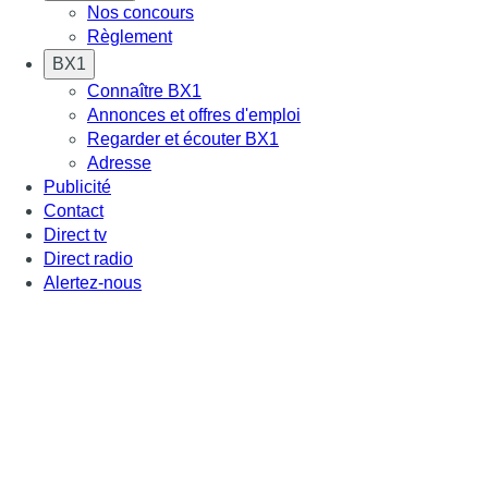
Nos concours
Règlement
BX1
Connaître BX1
Annonces et offres d'emploi
Regarder et écouter BX1
Adresse
Publicité
Contact
Direct tv
Direct radio
Alertez-nous