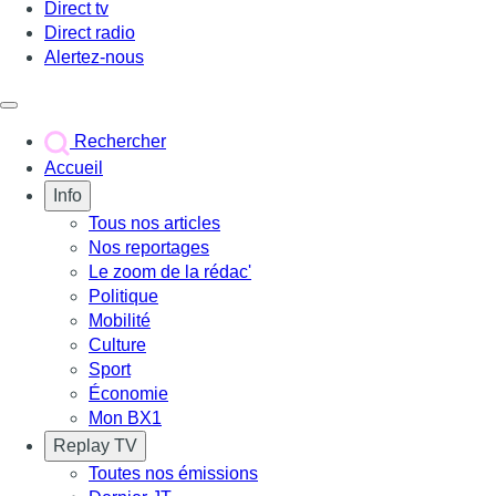
Direct tv
Direct radio
Alertez-nous
Déclencher le menu
Rechercher
Accueil
Info
Tous nos articles
Nos reportages
Le zoom de la rédac'
Politique
Mobilité
Culture
Sport
Économie
Mon BX1
Replay TV
Toutes nos émissions