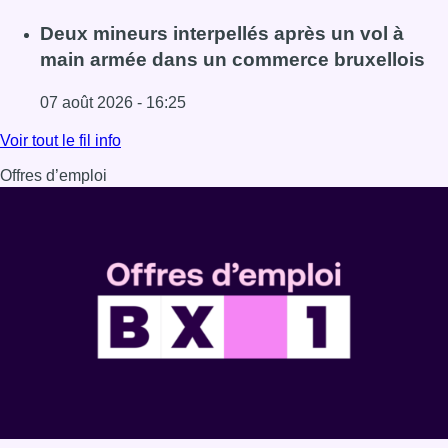
Lire l'article Les Bruxellois respectent mieux les zones 30
Deux mineurs interpellés après un vol à
main armée dans un commerce bruxellois
07 août 2026 - 16:25
Lire l'article Deux mineurs interpellés après un vol à ma
Voir tout le fil info
Offres d’emploi