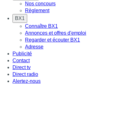
Nos concours
Règlement
BX1
Connaître BX1
Annonces et offres d'emploi
Regarder et écouter BX1
Adresse
Publicité
Contact
Direct tv
Direct radio
Alertez-nous