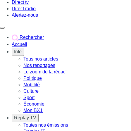
Direct tv
Direct radio
Alertez-nous
Déclencher le menu
Rechercher
Accueil
Info
Tous nos articles
Nos reportages
Le zoom de la rédac'
Politique
Mobilité
Culture
Sport
Économie
Mon BX1
Replay TV
Toutes nos émissions