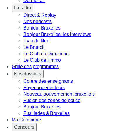
Dernier JT
La radio
Direct & Replay
Nos podcasts
Bonjour Bruxelles
Bonjour Bruxelles: les interviews
Il y a du Neuf
Le Brunch
Le Club du Dimanche
Le Club de l'Immo
Grille des programmes
Nos dossiers
Colère des enseignants
Foyer anderlechtois
Nouveau gouvernement bruxellois
Fusion des zones de police
Bonjour Bruxelles
Fusillades à Bruxelles
Ma Commune
Concours