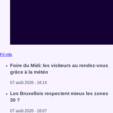
Fil info
Foire du Midi: les visiteurs au rendez-vous
grâce à la météo
07 août 2026 - 18:14
Lire l'article Foire du Midi: les visiteurs au rendez-vous g
Les Bruxellois respectent mieux les zones
30 ?
07 août 2026 - 18:07