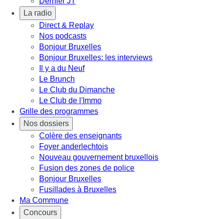
Dernier JT
La radio
Direct & Replay
Nos podcasts
Bonjour Bruxelles
Bonjour Bruxelles: les interviews
Il y a du Neuf
Le Brunch
Le Club du Dimanche
Le Club de l'Immo
Grille des programmes
Nos dossiers
Colère des enseignants
Foyer anderlechtois
Nouveau gouvernement bruxellois
Fusion des zones de police
Bonjour Bruxelles
Fusillades à Bruxelles
Ma Commune
Concours