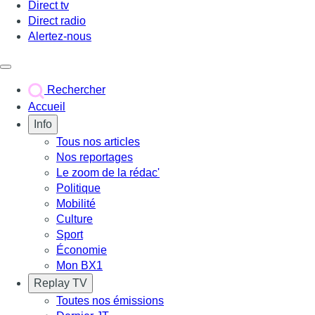
Direct tv
Direct radio
Alertez-nous
Déclencher le menu
Rechercher
Accueil
Info
Tous nos articles
Nos reportages
Le zoom de la rédac'
Politique
Mobilité
Culture
Sport
Économie
Mon BX1
Replay TV
Toutes nos émissions