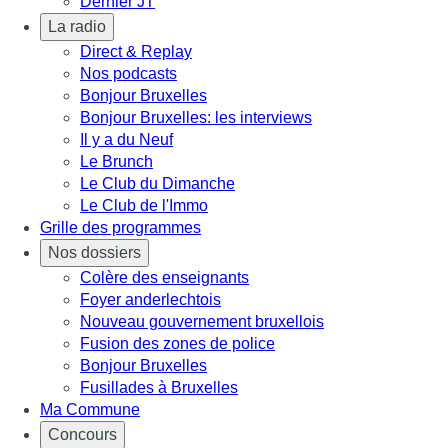
Dernier JT
La radio
Direct & Replay
Nos podcasts
Bonjour Bruxelles
Bonjour Bruxelles: les interviews
Il y a du Neuf
Le Brunch
Le Club du Dimanche
Le Club de l'Immo
Grille des programmes
Nos dossiers
Colère des enseignants
Foyer anderlechtois
Nouveau gouvernement bruxellois
Fusion des zones de police
Bonjour Bruxelles
Fusillades à Bruxelles
Ma Commune
Concours