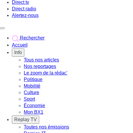
Direct tv
Direct radio
Alertez-nous
Déclencher le menu
Rechercher
Accueil
Info
Tous nos articles
Nos reportages
Le zoom de la rédac'
Politique
Mobilité
Culture
Sport
Économie
Mon BX1
Replay TV
Toutes nos émissions