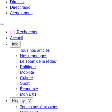
Direct tv
Direct radio
Alertez-nous
Déclencher le menu
Rechercher
Accueil
Info
Tous nos articles
Nos reportages
Le zoom de la rédac'
Politique
Mobilité
Culture
Sport
Économie
Mon BX1
Replay TV
Toutes nos émissions