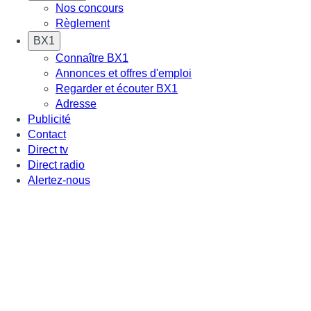
Nos concours
Règlement
BX1
Connaître BX1
Annonces et offres d'emploi
Regarder et écouter BX1
Adresse
Publicité
Contact
Direct tv
Direct radio
Alertez-nous