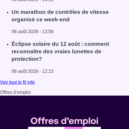
Lire l'article La Commune d’Ixelles ouvre un registre d
Un marathon de contrôles de vitesse
organisé ce week-end
06 août 2026 - 13:56
Lire l'article Un marathon de contrôles de vitesse organi
Éclipse solaire du 12 août : comment
reconnaître des vraies lunettes de
protection?
06 août 2026 - 12:15
Lire l'article Éclipse solaire du 12 août : comment reconna
Voir tout le fil info
Offres d’emploi