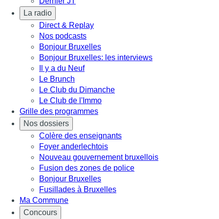
Dernier JT
La radio
Direct & Replay
Nos podcasts
Bonjour Bruxelles
Bonjour Bruxelles: les interviews
Il y a du Neuf
Le Brunch
Le Club du Dimanche
Le Club de l'Immo
Grille des programmes
Nos dossiers
Colère des enseignants
Foyer anderlechtois
Nouveau gouvernement bruxellois
Fusion des zones de police
Bonjour Bruxelles
Fusillades à Bruxelles
Ma Commune
Concours