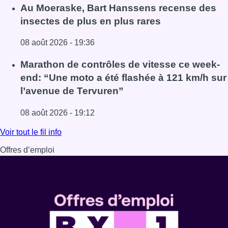
Lire l'article Un nouveau club de MMA ouvre ses portes à E
Au Moeraske, Bart Hanssens recense des
insectes de plus en plus rares
08 août 2026 - 19:36
Lire l'article Au Moeraske, Bart Hanssens recense des ins
Marathon de contrôles de vitesse ce week-
end: “Une moto a été flashée à 121 km/h sur
l’avenue de Tervuren”
08 août 2026 - 19:12
Lire l'article Marathon de contrôles de vitesse ce week-e
Voir tout le fil info
Offres d’emploi