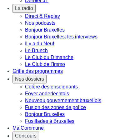
Dernier JT
La radio
Direct & Replay
Nos podcasts
Bonjour Bruxelles
Bonjour Bruxelles: les interviews
Il y a du Neuf
Le Brunch
Le Club du Dimanche
Le Club de l'Immo
Grille des programmes
Nos dossiers
Colère des enseignants
Foyer anderlechtois
Nouveau gouvernement bruxellois
Fusion des zones de police
Bonjour Bruxelles
Fusillades à Bruxelles
Ma Commune
Concours