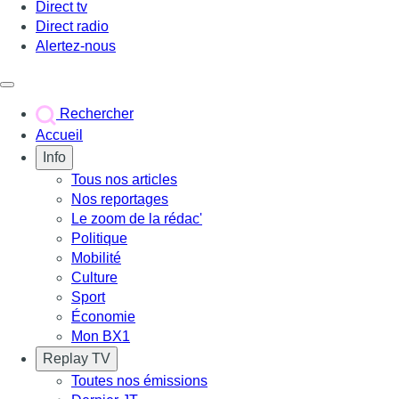
Direct tv
Direct radio
Alertez-nous
Déclencher le menu
Rechercher
Accueil
Info
Tous nos articles
Nos reportages
Le zoom de la rédac'
Politique
Mobilité
Culture
Sport
Économie
Mon BX1
Replay TV
Toutes nos émissions