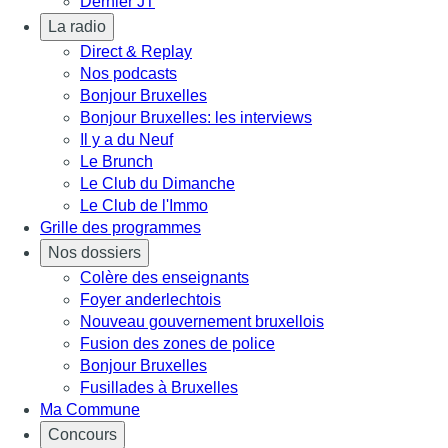
Dernier JT
La radio
Direct & Replay
Nos podcasts
Bonjour Bruxelles
Bonjour Bruxelles: les interviews
Il y a du Neuf
Le Brunch
Le Club du Dimanche
Le Club de l'Immo
Grille des programmes
Nos dossiers
Colère des enseignants
Foyer anderlechtois
Nouveau gouvernement bruxellois
Fusion des zones de police
Bonjour Bruxelles
Fusillades à Bruxelles
Ma Commune
Concours