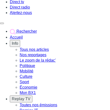
Direct tv
Direct radio
Alertez-nous
Déclencher le menu
Rechercher
Accueil
Info
Tous nos articles
Nos reportages
Le zoom de la rédac'
Politique
Mobilité
Culture
Sport
Économie
Mon BX1
Replay TV
Toutes nos émissions