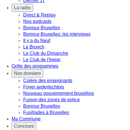
Dernier JT
La radio
Direct & Replay
Nos podcasts
Bonjour Bruxelles
Bonjour Bruxelles: les interviews
Il y a du Neuf
Le Brunch
Le Club du Dimanche
Le Club de l'Immo
Grille des programmes
Nos dossiers
Colère des enseignants
Foyer anderlechtois
Nouveau gouvernement bruxellois
Fusion des zones de police
Bonjour Bruxelles
Fusillades à Bruxelles
Ma Commune
Concours