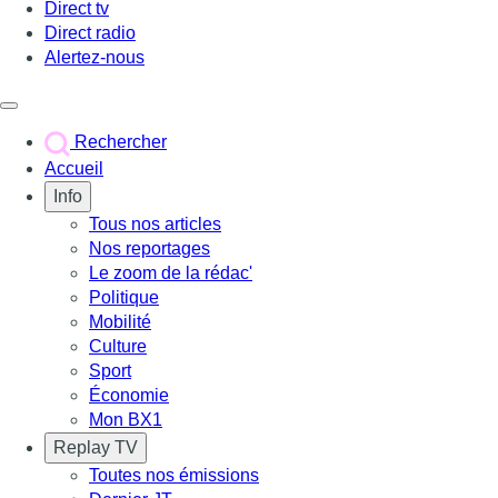
Direct tv
Direct radio
Alertez-nous
Déclencher le menu
Rechercher
Accueil
Info
Tous nos articles
Nos reportages
Le zoom de la rédac'
Politique
Mobilité
Culture
Sport
Économie
Mon BX1
Replay TV
Toutes nos émissions