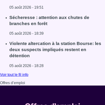
05 août 2026 - 19:51
Lire l'article Le siège bruxellois d’AXA fermé plusieurs j
Sécheresse : attention aux chutes de
branches en forêt
05 août 2026 - 18:39
Lire l'article Sécheresse : attention aux chutes de branche
Violente altercation à la station Bourse: les
deux suspects impliqués restent en
détention
05 août 2026 - 18:28
Lire l'article Violente altercation à la station Bourse: les
Voir tout le fil info
Offres d’emploi