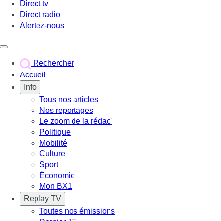
Direct tv
Direct radio
Alertez-nous
Déclencher le menu
Rechercher
Accueil
Info
Tous nos articles
Nos reportages
Le zoom de la rédac'
Politique
Mobilité
Culture
Sport
Économie
Mon BX1
Replay TV
Toutes nos émissions