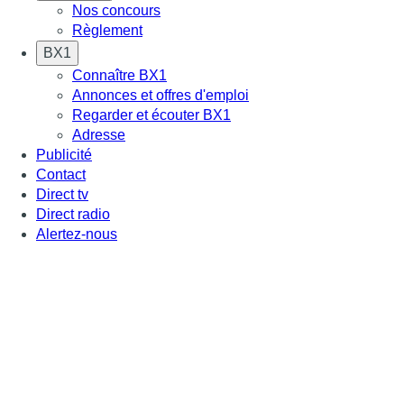
Nos concours
Règlement
BX1
Connaître BX1
Annonces et offres d'emploi
Regarder et écouter BX1
Adresse
Publicité
Contact
Direct tv
Direct radio
Alertez-nous