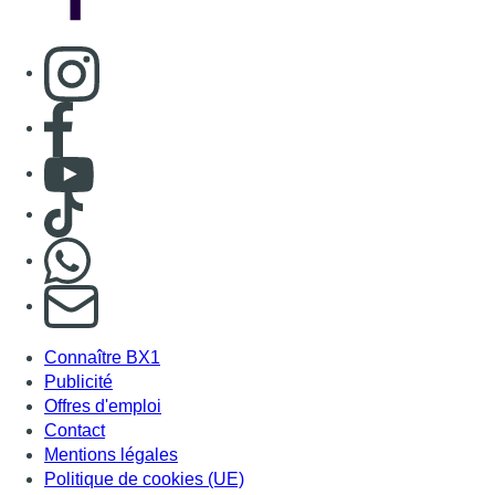
Consulter page Instagram
Consulter page Facebook
Consulter Youtube
Consulter TikTok
Nous rejoindre sur Whatsapp
S'abonner à notre newsletter
Connaître BX1
Publicité
Offres d'emploi
Contact
Mentions légales
Politique de cookies (UE)