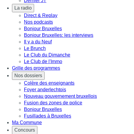
Dernier JT
La radio
Direct & Replay
Nos podcasts
Bonjour Bruxelles
Bonjour Bruxelles: les interviews
Il y a du Neuf
Le Brunch
Le Club du Dimanche
Le Club de l'Immo
Grille des programmes
Nos dossiers
Colère des enseignants
Foyer anderlechtois
Nouveau gouvernement bruxellois
Fusion des zones de police
Bonjour Bruxelles
Fusillades à Bruxelles
Ma Commune
Concours