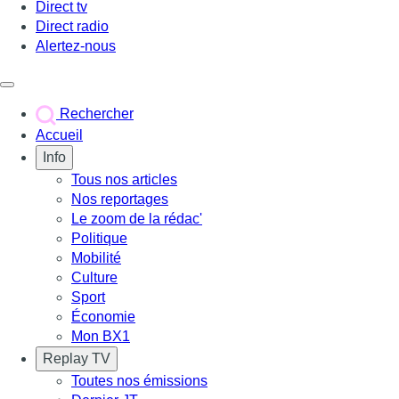
Direct tv
Direct radio
Alertez-nous
Déclencher le menu
Rechercher
Accueil
Info
Tous nos articles
Nos reportages
Le zoom de la rédac'
Politique
Mobilité
Culture
Sport
Économie
Mon BX1
Replay TV
Toutes nos émissions