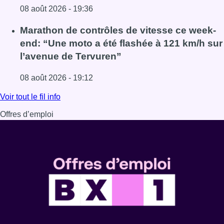
08 août 2026 - 19:36
Lire l'article Au Moeraske, Bart Hanssens recense des ins
Marathon de contrôles de vitesse ce week-
end: “Une moto a été flashée à 121 km/h sur
l’avenue de Tervuren”
08 août 2026 - 19:12
Lire l'article Marathon de contrôles de vitesse ce week-e
Voir tout le fil info
Offres d’emploi