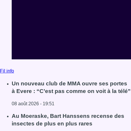
Fil info
Un nouveau club de MMA ouvre ses portes
à Evere : “C’est pas comme on voit à la télé”
08 août 2026 - 19:51
Lire l'article Un nouveau club de MMA ouvre ses portes à E
Au Moeraske, Bart Hanssens recense des
insectes de plus en plus rares