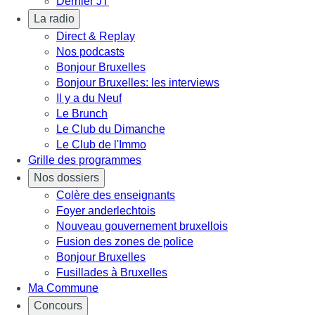
Dernier JT
La radio
Direct & Replay
Nos podcasts
Bonjour Bruxelles
Bonjour Bruxelles: les interviews
Il y a du Neuf
Le Brunch
Le Club du Dimanche
Le Club de l'Immo
Grille des programmes
Nos dossiers
Colère des enseignants
Foyer anderlechtois
Nouveau gouvernement bruxellois
Fusion des zones de police
Bonjour Bruxelles
Fusillades à Bruxelles
Ma Commune
Concours