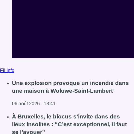
Fil info
Une explosion provoque un incendie dans
une maison à Woluwe-Saint-Lambert
06 août 2026 - 18:41
Lire l'article Une explosion provoque un incendie dans 
À Bruxelles, le blocus s’invite dans des
lieux insolites : “C’est exceptionnel, il faut
se l’avouer”