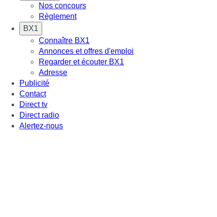
Nos concours
Règlement
BX1
Connaître BX1
Annonces et offres d'emploi
Regarder et écouter BX1
Adresse
Publicité
Contact
Direct tv
Direct radio
Alertez-nous