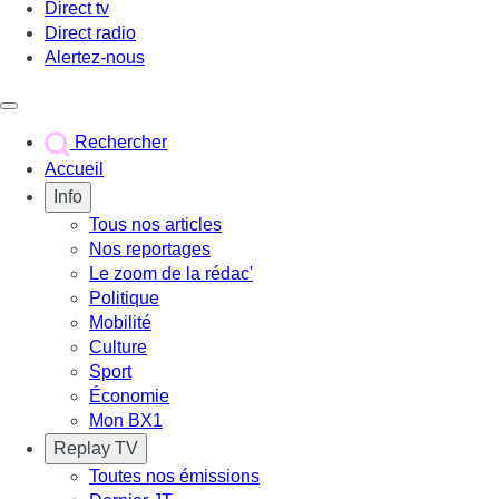
Direct tv
Direct radio
Alertez-nous
Déclencher le menu
Rechercher
Accueil
Info
Tous nos articles
Nos reportages
Le zoom de la rédac'
Politique
Mobilité
Culture
Sport
Économie
Mon BX1
Replay TV
Toutes nos émissions