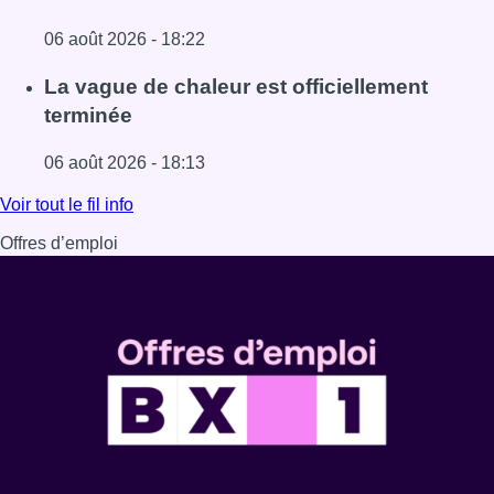
06 août 2026 - 18:22
Lire l'article À Bruxelles, le blocus s’invite dans des lieux i
La vague de chaleur est officiellement
terminée
06 août 2026 - 18:13
Lire l'article La vague de chaleur est officiellement termin
Voir tout le fil info
Offres d’emploi