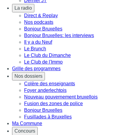
Dernier JT
La radio
Direct & Replay
Nos podcasts
Bonjour Bruxelles
Bonjour Bruxelles: les interviews
Il y a du Neuf
Le Brunch
Le Club du Dimanche
Le Club de l'Immo
Grille des programmes
Nos dossiers
Colère des enseignants
Foyer anderlechtois
Nouveau gouvernement bruxellois
Fusion des zones de police
Bonjour Bruxelles
Fusillades à Bruxelles
Ma Commune
Concours