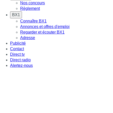
Nos concours
Règlement
BX1
Connaître BX1
Annonces et offres d'emploi
Regarder et écouter BX1
Adresse
Publicité
Contact
Direct tv
Direct radio
Alertez-nous