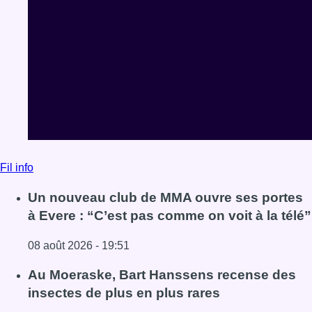
Fil info
Un nouveau club de MMA ouvre ses portes
à Evere : “C’est pas comme on voit à la télé”
08 août 2026 - 19:51
Lire l'article Un nouveau club de MMA ouvre ses portes à E
Au Moeraske, Bart Hanssens recense des
insectes de plus en plus rares