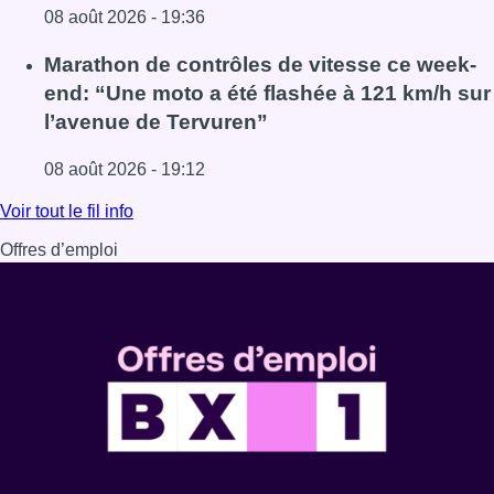
08 août 2026 - 19:36
Lire l'article Au Moeraske, Bart Hanssens recense des ins
Marathon de contrôles de vitesse ce week-
end: “Une moto a été flashée à 121 km/h sur
l’avenue de Tervuren”
08 août 2026 - 19:12
Lire l'article Marathon de contrôles de vitesse ce week-e
Voir tout le fil info
Offres d’emploi