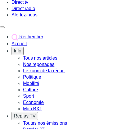
Direct tv
Direct radio
Alertez-nous
Déclencher le menu
Rechercher
Accueil
Info
Tous nos articles
Nos reportages
Le zoom de la rédac'
Politique
Mobilité
Culture
Sport
Économie
Mon BX1
Replay TV
Toutes nos émissions