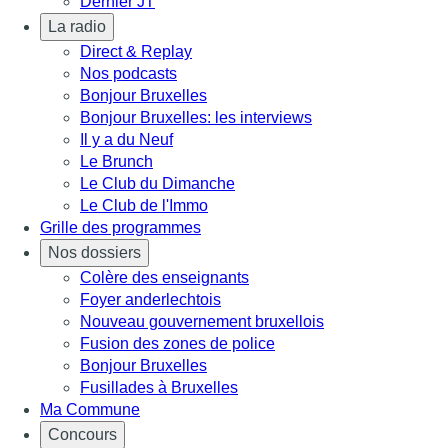
Dernier JT
La radio
Direct & Replay
Nos podcasts
Bonjour Bruxelles
Bonjour Bruxelles: les interviews
Il y a du Neuf
Le Brunch
Le Club du Dimanche
Le Club de l'Immo
Grille des programmes
Nos dossiers
Colère des enseignants
Foyer anderlechtois
Nouveau gouvernement bruxellois
Fusion des zones de police
Bonjour Bruxelles
Fusillades à Bruxelles
Ma Commune
Concours