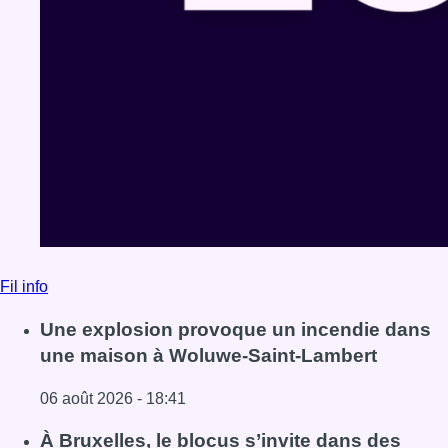
Fil info
Une explosion provoque un incendie dans
une maison à Woluwe-Saint-Lambert
06 août 2026 - 18:41
Lire l'article Une explosion provoque un incendie dans 
À Bruxelles, le blocus s’invite dans des