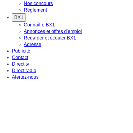
Nos concours
Règlement
BX1
Connaître BX1
Annonces et offres d'emploi
Regarder et écouter BX1
Adresse
Publicité
Contact
Direct tv
Direct radio
Alertez-nous