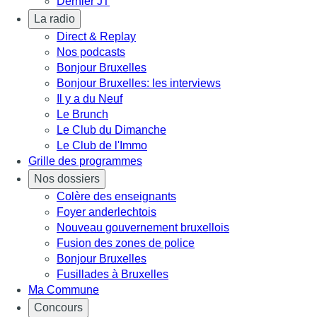
Dernier JT
La radio
Direct & Replay
Nos podcasts
Bonjour Bruxelles
Bonjour Bruxelles: les interviews
Il y a du Neuf
Le Brunch
Le Club du Dimanche
Le Club de l'Immo
Grille des programmes
Nos dossiers
Colère des enseignants
Foyer anderlechtois
Nouveau gouvernement bruxellois
Fusion des zones de police
Bonjour Bruxelles
Fusillades à Bruxelles
Ma Commune
Concours