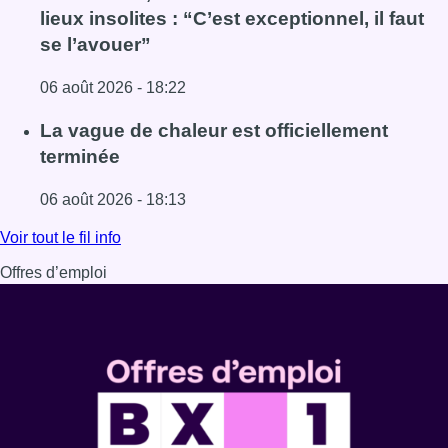
lieux insolites : “C’est exceptionnel, il faut
se l’avouer”
06 août 2026 - 18:22
Lire l'article À Bruxelles, le blocus s’invite dans des lieux i
La vague de chaleur est officiellement
terminée
06 août 2026 - 18:13
Lire l'article La vague de chaleur est officiellement termin
Voir tout le fil info
Offres d’emploi