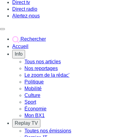
Direct tv
Direct radio
Alertez-nous
Déclencher le menu
Rechercher
Accueil
Info
Tous nos articles
Nos reportages
Le zoom de la rédac'
Politique
Mobilité
Culture
Sport
Économie
Mon BX1
Replay TV
Toutes nos émissions