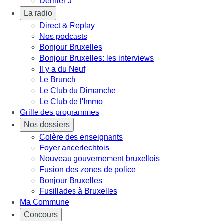
Dernier JT
La radio
Direct & Replay
Nos podcasts
Bonjour Bruxelles
Bonjour Bruxelles: les interviews
Il y a du Neuf
Le Brunch
Le Club du Dimanche
Le Club de l'Immo
Grille des programmes
Nos dossiers
Colère des enseignants
Foyer anderlechtois
Nouveau gouvernement bruxellois
Fusion des zones de police
Bonjour Bruxelles
Fusillades à Bruxelles
Ma Commune
Concours