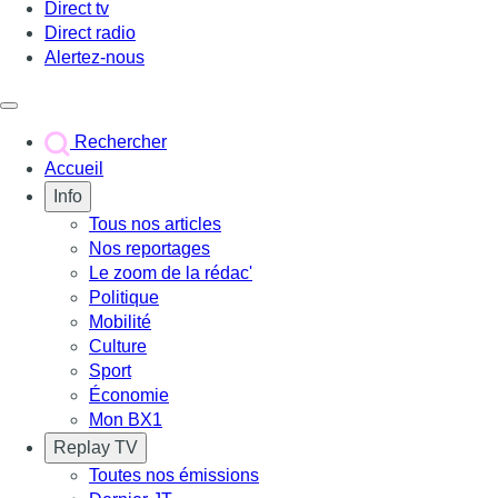
Direct tv
Direct radio
Alertez-nous
Déclencher le menu
Rechercher
Accueil
Info
Tous nos articles
Nos reportages
Le zoom de la rédac'
Politique
Mobilité
Culture
Sport
Économie
Mon BX1
Replay TV
Toutes nos émissions