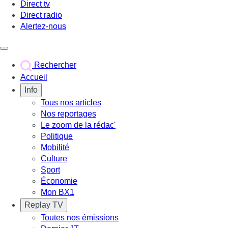
Direct tv
Direct radio
Alertez-nous
Déclencher le menu
Rechercher
Accueil
Info
Tous nos articles
Nos reportages
Le zoom de la rédac'
Politique
Mobilité
Culture
Sport
Économie
Mon BX1
Replay TV
Toutes nos émissions