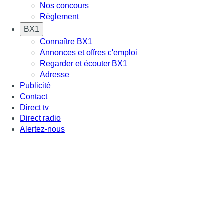
Nos concours
Règlement
BX1
Connaître BX1
Annonces et offres d'emploi
Regarder et écouter BX1
Adresse
Publicité
Contact
Direct tv
Direct radio
Alertez-nous