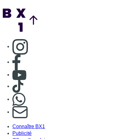
Back to top
Consulter page Instagram
Consulter page Facebook
Consulter Youtube
Consulter TikTok
Nous rejoindre sur Whatsapp
S'abonner à notre newsletter
Connaître BX1
Publicité