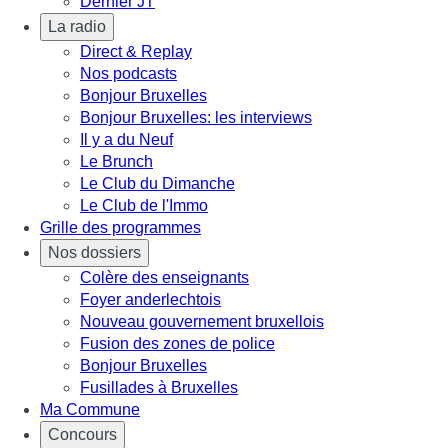
Dernier JT
La radio
Direct & Replay
Nos podcasts
Bonjour Bruxelles
Bonjour Bruxelles: les interviews
Il y a du Neuf
Le Brunch
Le Club du Dimanche
Le Club de l'Immo
Grille des programmes
Nos dossiers
Colère des enseignants
Foyer anderlechtois
Nouveau gouvernement bruxellois
Fusion des zones de police
Bonjour Bruxelles
Fusillades à Bruxelles
Ma Commune
Concours