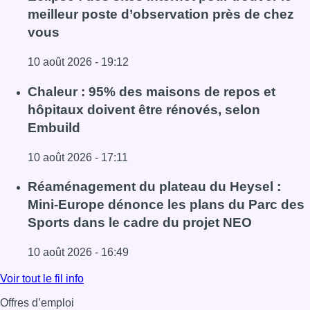
meilleur poste d’observation près de chez
vous
10 août 2026 - 19:12
Lire l'article Eclipse : des sites Internet pour trouver le 
Chaleur : 95% des maisons de repos et
hôpitaux doivent être rénovés, selon
Embuild
10 août 2026 - 17:11
Lire l'article Chaleur : 95% des maisons de repos et hôpi
Réaménagement du plateau du Heysel :
Mini-Europe dénonce les plans du Parc des
Sports dans le cadre du projet NEO
10 août 2026 - 16:49
Lire l'article Réaménagement du plateau du Heysel : Min
Voir tout le fil info
Offres d’emploi