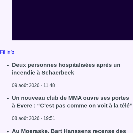
Fil info
Deux personnes hospitalisées après un
incendie à Schaerbeek
09 août 2026 - 11:48
Lire l'article Deux personnes hospitalisées après un inc
Un nouveau club de MMA ouvre ses portes
à Evere : “C’est pas comme on voit à la télé”
08 août 2026 - 19:51
Lire l'article Un nouveau club de MMA ouvre ses portes à E
Au Moeraske, Bart Hanssens recense des