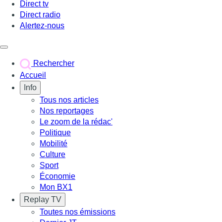
Direct tv
Direct radio
Alertez-nous
Déclencher le menu
Rechercher
Accueil
Info
Tous nos articles
Nos reportages
Le zoom de la rédac'
Politique
Mobilité
Culture
Sport
Économie
Mon BX1
Replay TV
Toutes nos émissions