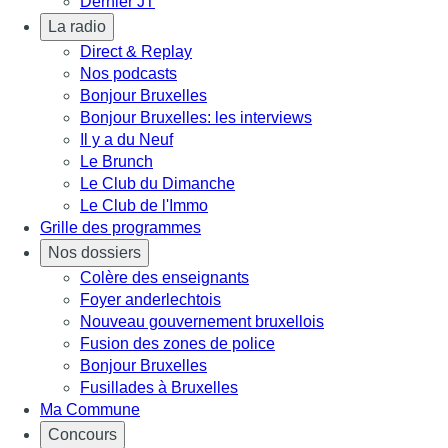
Dernier JT
La radio
Direct & Replay
Nos podcasts
Bonjour Bruxelles
Bonjour Bruxelles: les interviews
Il y a du Neuf
Le Brunch
Le Club du Dimanche
Le Club de l'Immo
Grille des programmes
Nos dossiers
Colère des enseignants
Foyer anderlechtois
Nouveau gouvernement bruxellois
Fusion des zones de police
Bonjour Bruxelles
Fusillades à Bruxelles
Ma Commune
Concours