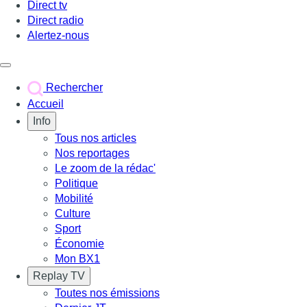
Direct tv
Direct radio
Alertez-nous
Déclencher le menu
Rechercher
Accueil
Info
Tous nos articles
Nos reportages
Le zoom de la rédac'
Politique
Mobilité
Culture
Sport
Économie
Mon BX1
Replay TV
Toutes nos émissions