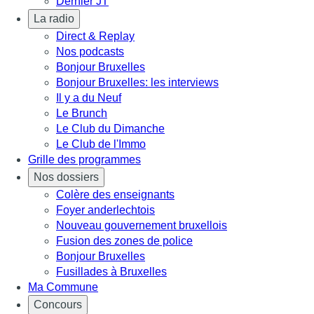
Dernier JT
La radio
Direct & Replay
Nos podcasts
Bonjour Bruxelles
Bonjour Bruxelles: les interviews
Il y a du Neuf
Le Brunch
Le Club du Dimanche
Le Club de l'Immo
Grille des programmes
Nos dossiers
Colère des enseignants
Foyer anderlechtois
Nouveau gouvernement bruxellois
Fusion des zones de police
Bonjour Bruxelles
Fusillades à Bruxelles
Ma Commune
Concours