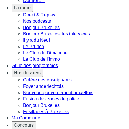
Dernier JT
La radio
Direct & Replay
Nos podcasts
Bonjour Bruxelles
Bonjour Bruxelles: les interviews
Il y a du Neuf
Le Brunch
Le Club du Dimanche
Le Club de l'Immo
Grille des programmes
Nos dossiers
Colère des enseignants
Foyer anderlechtois
Nouveau gouvernement bruxellois
Fusion des zones de police
Bonjour Bruxelles
Fusillades à Bruxelles
Ma Commune
Concours