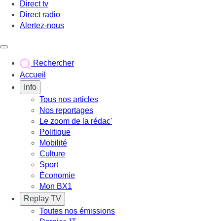
Direct tv
Direct radio
Alertez-nous
Déclencher le menu
Rechercher
Accueil
Info
Tous nos articles
Nos reportages
Le zoom de la rédac'
Politique
Mobilité
Culture
Sport
Économie
Mon BX1
Replay TV
Toutes nos émissions