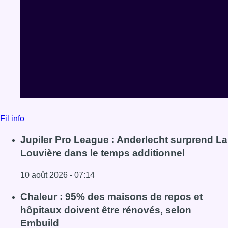
Fil info
Jupiler Pro League : Anderlecht surprend La
Louvière dans le temps additionnel
10 août 2026 - 07:14
Lire l'article Jupiler Pro League : Anderlecht surprend La
Chaleur : 95% des maisons de repos et
hôpitaux doivent être rénovés, selon
Embuild