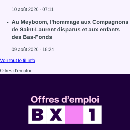
10 août 2026 - 07:11
Lire l'article Chaleur : 95% des maisons de repos et hôpi
Au Meyboom, l’hommage aux Compagnons
de Saint-Laurent disparus et aux enfants
des Bas-Fonds
09 août 2026 - 18:24
Lire l'article Au Meyboom, l’hommage aux Compagnons de
Voir tout le fil info
Offres d’emploi