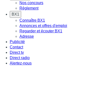
Nos concours
Règlement
BX1
Connaître BX1
Annonces et offres d'emploi
Regarder et écouter BX1
Adresse
Publicité
Contact
Direct tv
Direct radio
Alertez-nous