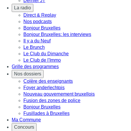
Dernier JT
La radio
Direct & Replay
Nos podcasts
Bonjour Bruxelles
Bonjour Bruxelles: les interviews
Il y a du Neuf
Le Brunch
Le Club du Dimanche
Le Club de l'Immo
Grille des programmes
Nos dossiers
Colère des enseignants
Foyer anderlechtois
Nouveau gouvernement bruxellois
Fusion des zones de police
Bonjour Bruxelles
Fusillades à Bruxelles
Ma Commune
Concours