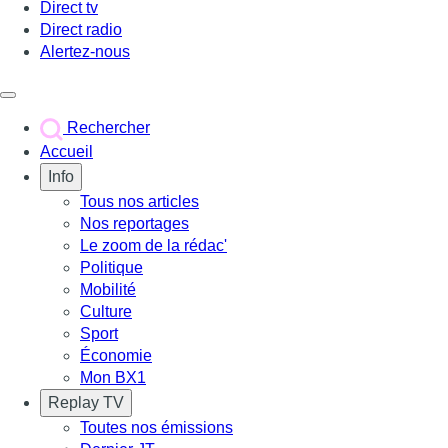
Direct tv
Direct radio
Alertez-nous
Déclencher le menu
Rechercher
Accueil
Info
Tous nos articles
Nos reportages
Le zoom de la rédac'
Politique
Mobilité
Culture
Sport
Économie
Mon BX1
Replay TV
Toutes nos émissions