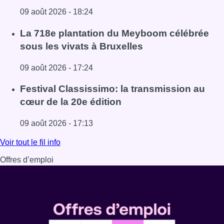
09 août 2026 - 18:24
Lire l'article Au Meyboom, l’hommage aux Compagnons de
La 718e plantation du Meyboom célébrée
sous les vivats à Bruxelles
09 août 2026 - 17:24
Lire l'article La 718e plantation du Meyboom célébrée sous
Festival Classissimo: la transmission au
cœur de la 20e édition
09 août 2026 - 17:13
Lire l'article Festival Classissimo: la transmission au cœu
Voir tout le fil info
Offres d’emploi