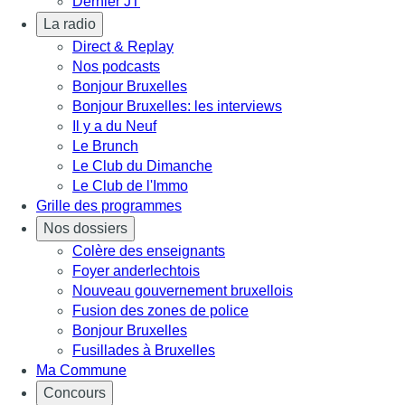
Dernier JT
La radio
Direct & Replay
Nos podcasts
Bonjour Bruxelles
Bonjour Bruxelles: les interviews
Il y a du Neuf
Le Brunch
Le Club du Dimanche
Le Club de l'Immo
Grille des programmes
Nos dossiers
Colère des enseignants
Foyer anderlechtois
Nouveau gouvernement bruxellois
Fusion des zones de police
Bonjour Bruxelles
Fusillades à Bruxelles
Ma Commune
Concours