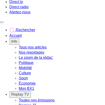
Direct tv
Direct radio
Alertez-nous
Déclencher le menu
Rechercher
Accueil
Info
Tous nos articles
Nos reportages
Le zoom de la rédac'
Politique
Mobilité
Culture
Sport
Économie
Mon BX1
Replay TV
Toutes nos émissions