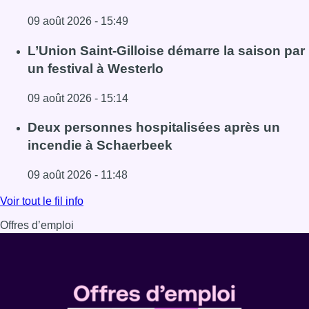
09 août 2026 - 15:49
Lire l'article Collision entre trois véhicules à Uccle, deux 
L’Union Saint-Gilloise démarre la saison par
un festival à Westerlo
09 août 2026 - 15:14
Lire l'article L’Union Saint-Gilloise démarre la saison par 
Deux personnes hospitalisées après un
incendie à Schaerbeek
09 août 2026 - 11:48
Lire l'article Deux personnes hospitalisées après un inc
Voir tout le fil info
Offres d’emploi