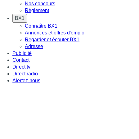
Nos concours
Règlement
BX1
Connaître BX1
Annonces et offres d'emploi
Regarder et écouter BX1
Adresse
Publicité
Contact
Direct tv
Direct radio
Alertez-nous