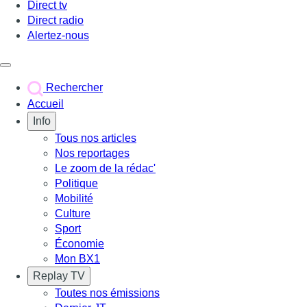
Direct tv
Direct radio
Alertez-nous
Déclencher le menu
Rechercher
Accueil
Info
Tous nos articles
Nos reportages
Le zoom de la rédac'
Politique
Mobilité
Culture
Sport
Économie
Mon BX1
Replay TV
Toutes nos émissions