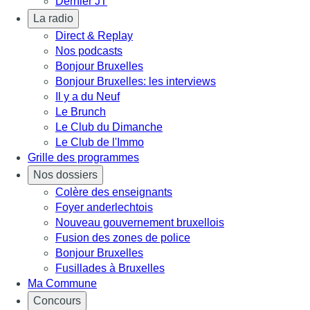
Dernier JT
La radio
Direct & Replay
Nos podcasts
Bonjour Bruxelles
Bonjour Bruxelles: les interviews
Il y a du Neuf
Le Brunch
Le Club du Dimanche
Le Club de l'Immo
Grille des programmes
Nos dossiers
Colère des enseignants
Foyer anderlechtois
Nouveau gouvernement bruxellois
Fusion des zones de police
Bonjour Bruxelles
Fusillades à Bruxelles
Ma Commune
Concours