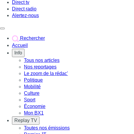
Direct tv
Direct radio
Alertez-nous
Déclencher le menu
Rechercher
Accueil
Info
Tous nos articles
Nos reportages
Le zoom de la rédac'
Politique
Mobilité
Culture
Sport
Économie
Mon BX1
Replay TV
Toutes nos émissions