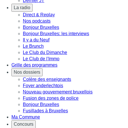
Dernier JT
La radio
Direct & Replay
Nos podcasts
Bonjour Bruxelles
Bonjour Bruxelles: les interviews
Il y a du Neuf
Le Brunch
Le Club du Dimanche
Le Club de l'Immo
Grille des programmes
Nos dossiers
Colère des enseignants
Foyer anderlechtois
Nouveau gouvernement bruxellois
Fusion des zones de police
Bonjour Bruxelles
Fusillades à Bruxelles
Ma Commune
Concours