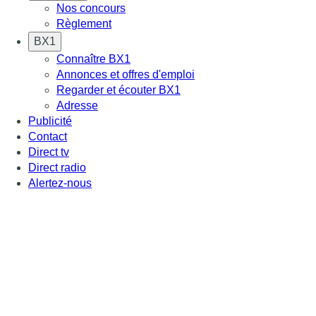
Nos concours
Règlement
BX1
Connaître BX1
Annonces et offres d'emploi
Regarder et écouter BX1
Adresse
Publicité
Contact
Direct tv
Direct radio
Alertez-nous