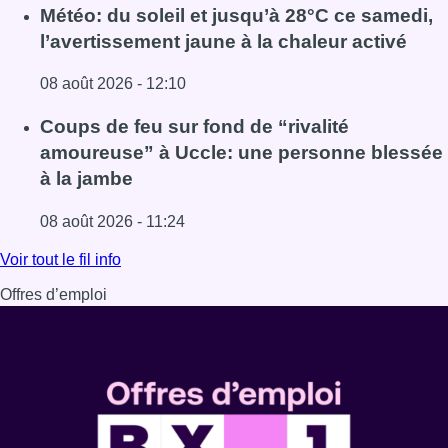
Lire l'article Survol aérien : combien coûterait la route R
Météo: du soleil et jusqu’à 28°C ce samedi,
l’avertissement jaune à la chaleur activé
08 août 2026 - 12:10
Lire l'article Météo: du soleil et jusqu’à 28°C ce samedi, l
Coups de feu sur fond de “rivalité
amoureuse” à Uccle: une personne blessée
à la jambe
08 août 2026 - 11:24
Lire l'article Coups de feu sur fond de “rivalité amoureus
Voir tout le fil info
Offres d’emploi