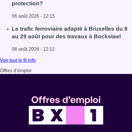
protection?
06 août 2026 - 12:15
Lire l'article Éclipse solaire du 12 août : comment reconna
Le trafic ferroviaire adapté à Bruxelles du 8
au 29 août pour des travaux à Bockstael
06 août 2026 - 12:12
Lire l'article Le trafic ferroviaire adapté à Bruxelles du 8
Voir tout le fil info
Offres d’emploi