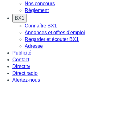
Nos concours
Règlement
BX1
Connaître BX1
Annonces et offres d'emploi
Regarder et écouter BX1
Adresse
Publicité
Contact
Direct tv
Direct radio
Alertez-nous