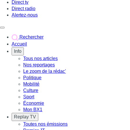
Direct tv
Direct radio
Alertez-nous
Déclencher le menu
Rechercher
Accueil
Info
Tous nos articles
Nos reportages
Le zoom de la rédac'
Politique
Mobilité
Culture
Sport
Économie
Mon BX1
Replay TV
Toutes nos émissions