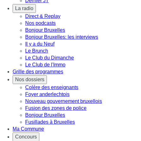
Dernier JT
La radio
Direct & Replay
Nos podcasts
Bonjour Bruxelles
Bonjour Bruxelles: les interviews
Il y a du Neuf
Le Brunch
Le Club du Dimanche
Le Club de l'Immo
Grille des programmes
Nos dossiers
Colère des enseignants
Foyer anderlechtois
Nouveau gouvernement bruxellois
Fusion des zones de police
Bonjour Bruxelles
Fusillades à Bruxelles
Ma Commune
Concours