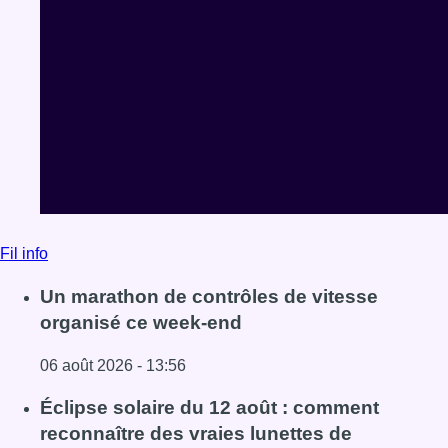
Fil info
Un marathon de contrôles de vitesse
organisé ce week-end
06 août 2026 - 13:56
Lire l'article Un marathon de contrôles de vitesse organi
Éclipse solaire du 12 août : comment
reconnaître des vraies lunettes de