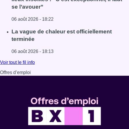
se l’avouer”
06 août 2026 - 18:22
Lire l'article À Bruxelles, le blocus s’invite dans des lieux i
La vague de chaleur est officiellement
terminée
06 août 2026 - 18:13
Lire l'article La vague de chaleur est officiellement termin
Voir tout le fil info
Offres d’emploi