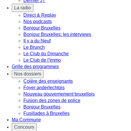
Dernier JT
La radio
Direct & Replay
Nos podcasts
Bonjour Bruxelles
Bonjour Bruxelles: les interviews
Il y a du Neuf
Le Brunch
Le Club du Dimanche
Le Club de l'Immo
Grille des programmes
Nos dossiers
Colère des enseignants
Foyer anderlechtois
Nouveau gouvernement bruxellois
Fusion des zones de police
Bonjour Bruxelles
Fusillades à Bruxelles
Ma Commune
Concours