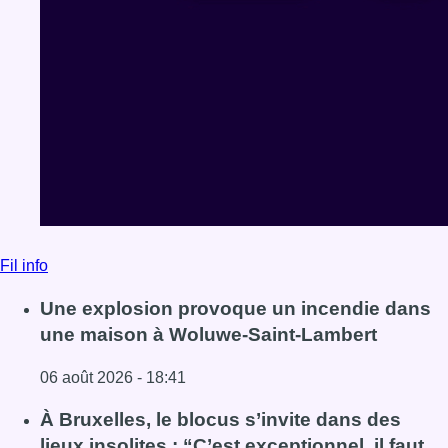
Fil info
Une explosion provoque un incendie dans
une maison à Woluwe-Saint-Lambert
06 août 2026 - 18:41
Lire l'article Une explosion provoque un incendie dans 
À Bruxelles, le blocus s’invite dans des
lieux insolites : “C’est exceptionnel, il faut