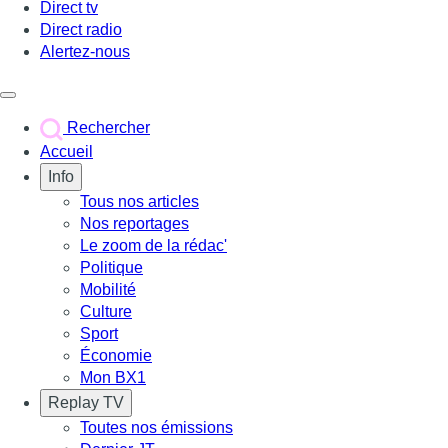
Direct tv
Direct radio
Alertez-nous
Déclencher le menu
Rechercher
Accueil
Info
Tous nos articles
Nos reportages
Le zoom de la rédac'
Politique
Mobilité
Culture
Sport
Économie
Mon BX1
Replay TV
Toutes nos émissions