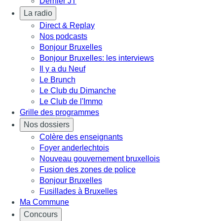
Dernier JT
La radio
Direct & Replay
Nos podcasts
Bonjour Bruxelles
Bonjour Bruxelles: les interviews
Il y a du Neuf
Le Brunch
Le Club du Dimanche
Le Club de l'Immo
Grille des programmes
Nos dossiers
Colère des enseignants
Foyer anderlechtois
Nouveau gouvernement bruxellois
Fusion des zones de police
Bonjour Bruxelles
Fusillades à Bruxelles
Ma Commune
Concours