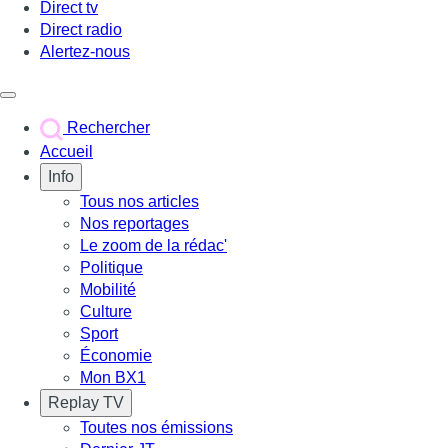
Direct tv
Direct radio
Alertez-nous
Déclencher le menu
Rechercher
Accueil
Info
Tous nos articles
Nos reportages
Le zoom de la rédac'
Politique
Mobilité
Culture
Sport
Économie
Mon BX1
Replay TV
Toutes nos émissions