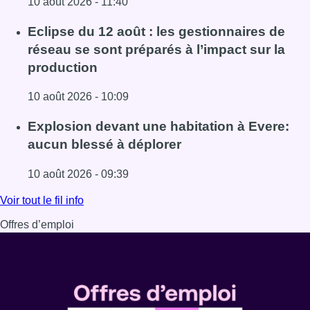
10 août 2026 - 11:40
Lire l'article Le Belgian Beer Weekend prolongé en septe
Eclipse du 12 août : les gestionnaires de
réseau se sont préparés à l’impact sur la
production
10 août 2026 - 10:09
Lire l'article Eclipse du 12 août : les gestionnaires de rés
Explosion devant une habitation à Evere:
aucun blessé à déplorer
10 août 2026 - 09:39
Lire l'article Explosion devant une habitation à Evere: au
Voir tout le fil info
Offres d’emploi