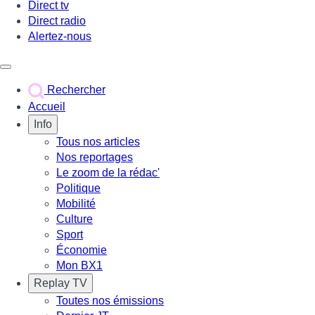
Direct tv
Direct radio
Alertez-nous
Déclencher le menu
Rechercher
Accueil
Info
Tous nos articles
Nos reportages
Le zoom de la rédac'
Politique
Mobilité
Culture
Sport
Économie
Mon BX1
Replay TV
Toutes nos émissions