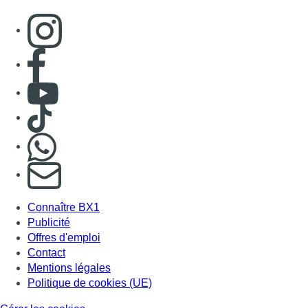
Consulter page Instagram
Consulter page Facebook
Consulter Youtube
Consulter TikTok
Nous rejoindre sur Whatsapp
S'abonner à notre newsletter
Connaître BX1
Publicité
Offres d'emploi
Contact
Mentions légales
Politique de cookies (UE)