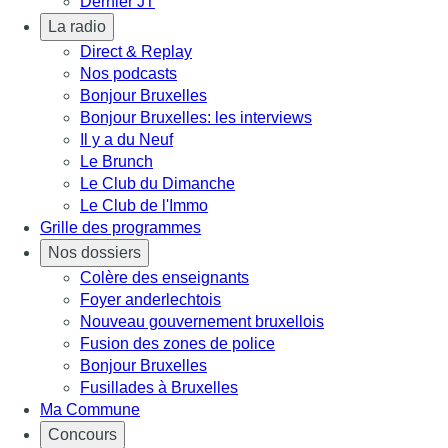
Dernier JT
La radio
Direct & Replay
Nos podcasts
Bonjour Bruxelles
Bonjour Bruxelles: les interviews
Il y a du Neuf
Le Brunch
Le Club du Dimanche
Le Club de l'Immo
Grille des programmes
Nos dossiers
Colère des enseignants
Foyer anderlechtois
Nouveau gouvernement bruxellois
Fusion des zones de police
Bonjour Bruxelles
Fusillades à Bruxelles
Ma Commune
Concours