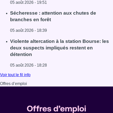
05 août 2026 - 19:51
Lire l'article Le siège bruxellois d’AXA fermé plusieurs j
Sécheresse : attention aux chutes de
branches en forêt
05 août 2026 - 18:39
Lire l'article Sécheresse : attention aux chutes de branche
Violente altercation à la station Bourse: les
deux suspects impliqués restent en
détention
05 août 2026 - 18:28
Lire l'article Violente altercation à la station Bourse: les
Voir tout le fil info
Offres d’emploi