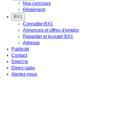
Nos concours
Règlement
BX1
Connaître BX1
Annonces et offres d'emploi
Regarder et écouter BX1
Adresse
Publicité
Contact
Direct tv
Direct radio
Alertez-nous