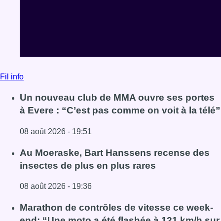
Fil info
Un nouveau club de MMA ouvre ses portes
à Evere : “C’est pas comme on voit à la télé”
08 août 2026 - 19:51
Lire l'article Un nouveau club de MMA ouvre ses portes à E
Au Moeraske, Bart Hanssens recense des
insectes de plus en plus rares
08 août 2026 - 19:36
Lire l'article Au Moeraske, Bart Hanssens recense des ins
Marathon de contrôles de vitesse ce week-
end: “Une moto a été flashée à 121 km/h sur