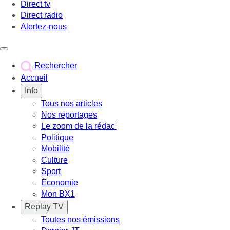
Direct tv
Direct radio
Alertez-nous
Déclencher le menu
Rechercher
Accueil
Info
Tous nos articles
Nos reportages
Le zoom de la rédac'
Politique
Mobilité
Culture
Sport
Économie
Mon BX1
Replay TV
Toutes nos émissions