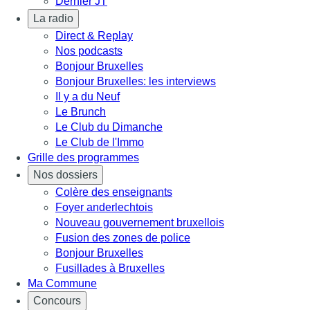
Dernier JT
La radio
Direct & Replay
Nos podcasts
Bonjour Bruxelles
Bonjour Bruxelles: les interviews
Il y a du Neuf
Le Brunch
Le Club du Dimanche
Le Club de l'Immo
Grille des programmes
Nos dossiers
Colère des enseignants
Foyer anderlechtois
Nouveau gouvernement bruxellois
Fusion des zones de police
Bonjour Bruxelles
Fusillades à Bruxelles
Ma Commune
Concours