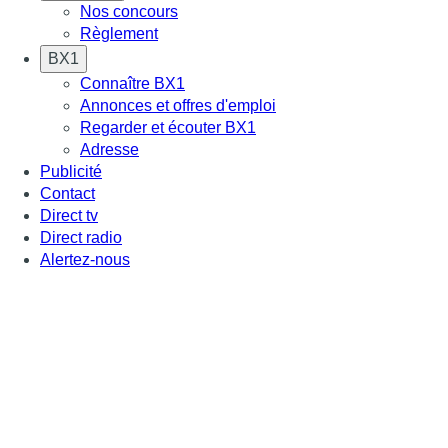
Nos concours
Règlement
BX1
Connaître BX1
Annonces et offres d'emploi
Regarder et écouter BX1
Adresse
Publicité
Contact
Direct tv
Direct radio
Alertez-nous