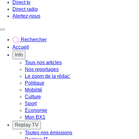
Direct tv
Direct radio
Alertez-nous
Déclencher le menu
Rechercher
Accueil
Info
Tous nos articles
Nos reportages
Le zoom de la rédac'
Politique
Mobilité
Culture
Sport
Économie
Mon BX1
Replay TV
Toutes nos émissions