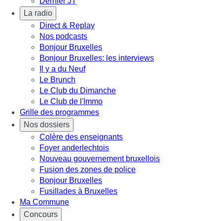
Dernier JT
La radio
Direct & Replay
Nos podcasts
Bonjour Bruxelles
Bonjour Bruxelles: les interviews
Il y a du Neuf
Le Brunch
Le Club du Dimanche
Le Club de l'Immo
Grille des programmes
Nos dossiers
Colère des enseignants
Foyer anderlechtois
Nouveau gouvernement bruxellois
Fusion des zones de police
Bonjour Bruxelles
Fusillades à Bruxelles
Ma Commune
Concours