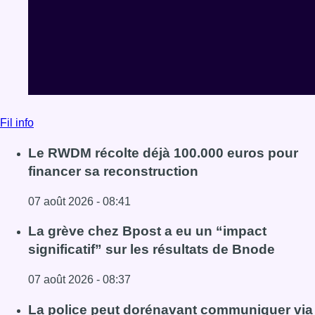
Fil info
Le RWDM récolte déjà 100.000 euros pour
financer sa reconstruction
07 août 2026 - 08:41
Lire l'article Le RWDM récolte déjà 100.000 euros pour fi
La grève chez Bpost a eu un “impact
significatif” sur les résultats de Bnode
07 août 2026 - 08:37
Lire l'article La grève chez Bpost a eu un “impact significa
La police peut dorénavant communiquer via